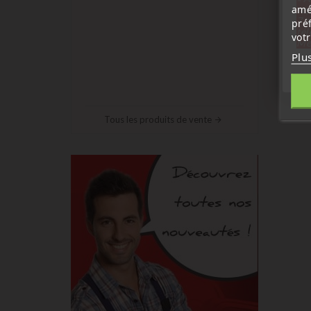
amé
sep
7 a
pré
tél
vot
Me
Plu
Tous les produits de vente