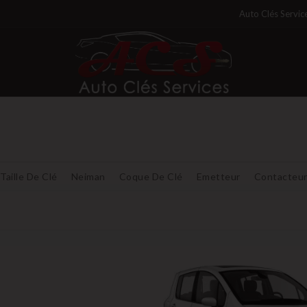
Auto Clés Servic
Taille De Clé
Neiman
Coque De Clé
Emetteur
Contacteu