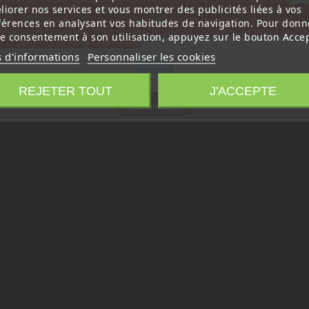
liorer nos services et vous montrer des publicités liées à vos
tembre inclus. Pour cette raison les commandes sont traitées jusqu
out
14H00. Pour le service réparation nous devons réceptionner vo
férences en analysant vos habitudes de navigation. Pour donn
écommande avant le 6 aout pour qu'elle soit réexpédiée avant le 7 a
re consentement à son utilisation, appuyez sur le bouton Accep
rci pour votre compréhension»
s d'informations
Personnaliser les cookies
Fermer
REJETER TOUT
J'ACCEPTE
Information