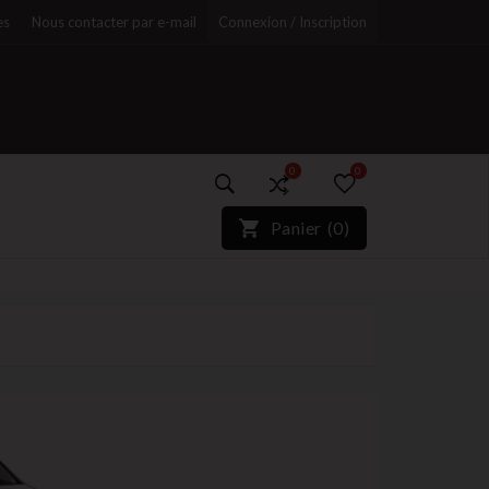
es
Nous contacter par e-mail
Connexion / Inscription
0
0
)*}
Panier
(
0
)
r