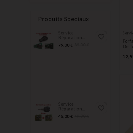
Produits Speciaux
Service
Servi
favorite_border
Réparation...
Forf
Prix
Prix
79,00 €
89,00 €
De T
normal
12,9
Service
favorite_border
Réparation...
Prix
Prix
45,00 €
49,00 €
normal