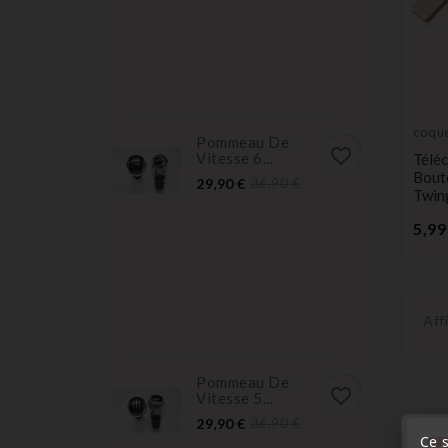
coque
Pommeau De
voitu
favorite_border
Vitesse 6...
Télé
Bout
Prix
Prix
29,90 €
36,90 €
Twing
normal
5,99
Aff
Pommeau De
favorite_border
Vitesse 5...
Prix
Prix
29,90 €
36,90 €
normal
Ce s
« A