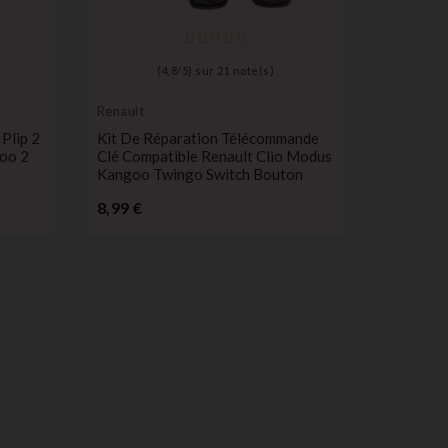
(
4,8
/
5
) sur
21
note(s)
Renault
Plip 2
Kit De Réparation Télécommande
goo 2
Clé Compatible Renault Clio Modus
Kangoo Twingo Switch Bouton
Prix
8,99 €