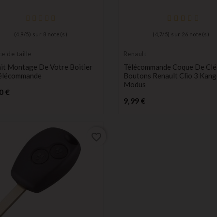
(
4,9
/
5
) sur
8
note(s)
(
4,7
/
5
) sur
26
note(s)
ce de taille
Renault
ait Montage De Votre Boitier
Télécommande Coque De Clé 
élécommande
Boutons Renault Clio 3 Kan
Modus
Prix
0 €
Prix
9,99 €
favorite_border