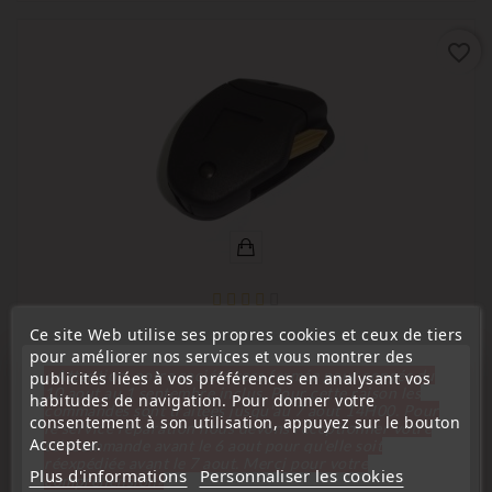
favorite_border
Ce site Web utilise ses propres cookies et ceux de tiers
(
4,1
/
5
) sur
13
note(s)
pour améliorer nos services et vous montrer des
« Attention, notre société sera fermée pour congés du
publicités liées à vos préférences en analysant vos
Citroën
10 aout au 1 septembre inclus. Pour cette raison les
habitudes de navigation. Pour donner votre
Télécommande Coque De Clé Plip Compatible Xsara Xantia
commandes sont traitées jusqu'au 7 aout
14H00. Pour
consentement à son utilisation, appuyez sur le bouton
le service réparation nous devons réceptionner votre
Evasion Jumpy 806 Expert
Accepter.
télécommande avant le 6 aout pour qu'elle soit
Prix
réexpédiée avant le 7 aout. Merci pour votre
13,99 €
Plus d'informations
Personnaliser les cookies
compréhension»