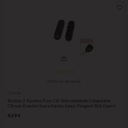
favorite_border
(
3,5
/
5
) sur
22
note(s)
Citroën
Bouton 2 Touches Pour Clé Télécommande Compatible
Citroen Evasion Xsara Xantia Jumpy Peugeot 806 Expert
Prix
4,59 €