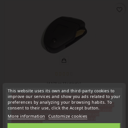
favorite_border
(
4,1
/
5
) on
13
rating(s)
This website uses its own and third-party cookies to
Compatible with Citroën
« Attention, notre société sera fermée pour congés du
improve our services and show you ads related to your
10 aout au 1 septembre inclus. Pour cette raison les
preferences by analyzing your browsing habits. To
Remote Key Fob Case Compatible With Xsara Xantia
commandes sont traitées jusqu'au 7 aout
14H00. Pour
Evasion Jumpy 806 Expert
consent to their use, click the Accept button.
le service réparation nous devons réceptionner votre
télécommande avant le 6 aout pour qu'elle soit
More information
Customize cookies
Price
€13.99
réexpédiée avant le 7 aout. Merci pour votre
compréhension»