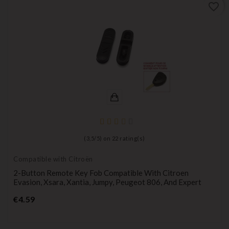
favorite_border
(
3,5
/
5
) on
22
rating(s)
Compatible with Citroën
2-Button Remote Key Fob Compatible With Citroen
Evasion, Xsara, Xantia, Jumpy, Peugeot 806, And Expert
Price
€4.59