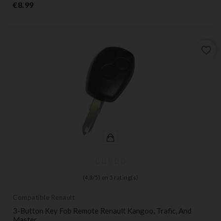
Price
€8.99
favorite_border
(
4,8
/
5
) on
5
rating(s)
Compatible Renault
3-Button Key Fob Remote Renault Kangoo, Trafic, And
Master