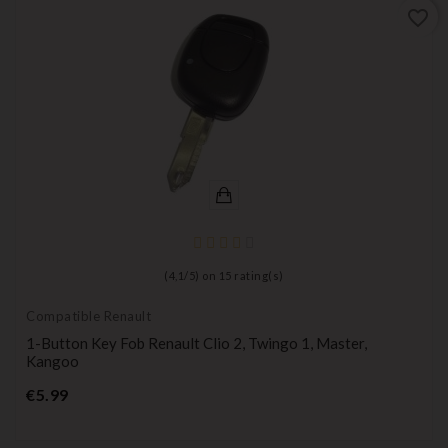
favorite_border
(
4,1
/
5
) on
15
rating(s)
Compatible Renault
1-Button Key Fob Renault Clio 2, Twingo 1, Master,
Kangoo
Price
€5.99