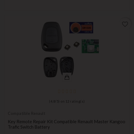
favorite_border
(
4,8
/
5
) on
12
rating(s)
Compatible Renault
Key Remote Repair Kit Compatible Renault Master Kangoo
Trafic Switch Battery