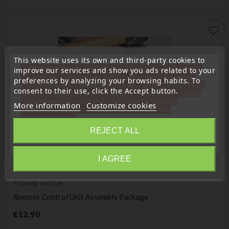
favorite_border
This website uses its own and third-party cookies to
« Attention, notre société sera fermée pour congés du
improve our services and show you ads related to your
10 aout au 1 septembre inclus. Pour cette raison les
preferences by analyzing your browsing habits. To
commandes sont traitées jusqu'au 7 aout
14H00. Pour
consent to their use, click the Accept button.
le service réparation nous devons réceptionner votre
télécommande avant le 6 aout pour qu'elle soit
More information
Customize cookies
réexpédiée avant le 7 aout. Merci pour votre
compréhension»
REJECT ALL
Close
I AGREE
(
4,9
/
5
) on
8
rating(s)
Information
Pruning service
Remote Control Unit Assembly Package
Price
€12.90