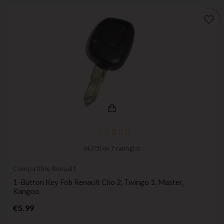
favorite_border
(
4,7
/
5
) on
7
rating(s)
Compatible Renault
1-Button Key Fob Renault Clio 2, Twingo 1, Master,
Kangoo
Price
€5.99