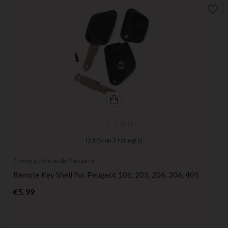
favorite_border
(
2,4
/
5
) on
7
rating(s)
Compatible with Peugeot
Remote Key Shell For Peugeot 106, 205, 206, 306, 405
Price
€5.99