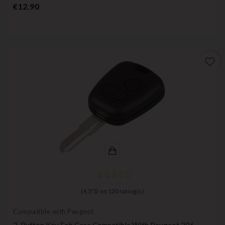
Price
€12.90
favorite_border
(
4,7
/
5
) on
120
rating(s)
Compatible with Peugeot
2-Button Key Fob Case Compatible With Peugeot 206