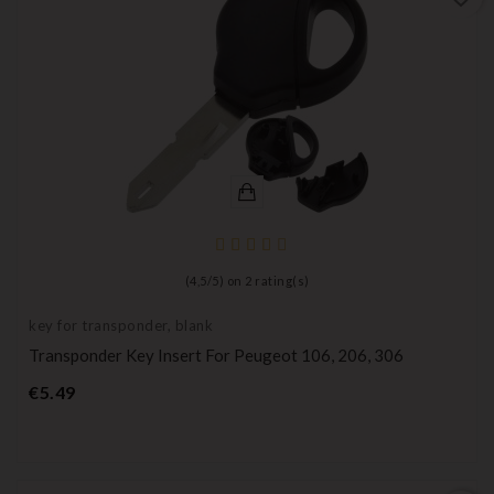
(
4,5
/
5
) on
2
rating(s)
key for transponder, blank
Transponder Key Insert For Peugeot 106, 206, 306
Price
€5.49