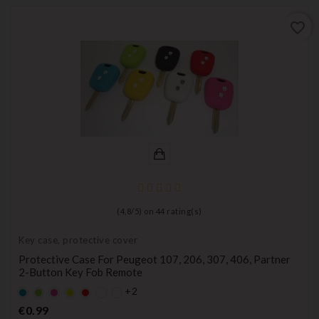
favorite_border
(
4,8
/
5
) on
44
rating(s)
Key case, protective cover
Protective Case For Peugeot 107, 206, 307, 406, Partner
2-Button Key Fob Remote
+2
Default
Default
Default
YELLOW
Default
empty
empty
empty
empty
Price
€0.99
name
name
name
name