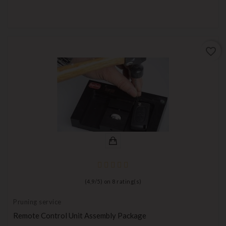
favorite_border
(
4,9
/
5
) on
8
rating(s)
Pruning service
Remote Control Unit Assembly Package