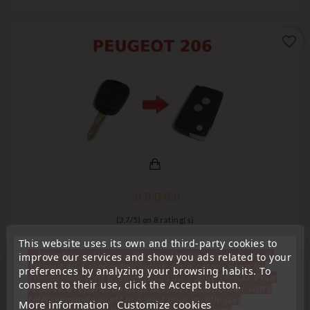
favorite_border
(
3,7
/
5
) on
8
rating(s)
This website uses its own and third-party cookies to
Compatible with Peugeot
« Attention, notre société sera fermée pour congés du
improve our services and show you ads related to your
Peugeot 206 HDI PETROL Folding Key Conversion Kit
10 aout au 1 septembre inclus. Pour cette raison les
preferences by analyzing your browsing habits. To
commandes sont traitées jusqu'au 7 aout
14H00. Pour
Remote Control Key Flip
consent to their use, click the Accept button.
le service réparation nous devons réceptionner votre
télécommande avant le 6 aout pour qu'elle soit
Price
€10.99
More information
Customize cookies