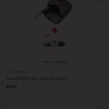
(
3
/
5
) on
1
rating(s)
Car coded key
Audi ID48 HU-H66 Coded Key Insert
Price
€8.99