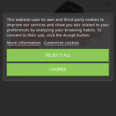
favorite_border
This website uses its own and third-party cookies to
« Attention, notre société sera fermée pour congés du
improve our services and show you ads related to your
10 aout au 1 septembre inclus. Pour cette raison les
preferences by analyzing your browsing habits. To
commandes sont traitées jusqu'au 7 aout
14H00. Pour
consent to their use, click the Accept button.
le service réparation nous devons réceptionner votre
télécommande avant le 6 aout pour qu'elle soit
More information
Customize cookies
réexpédiée avant le 7 aout. Merci pour votre
compréhension»
REJECT ALL
Close
Car coded key
Key With Audi ID48 CAN Transponder HU-H66
I AGREE
Information
Price
€9.99