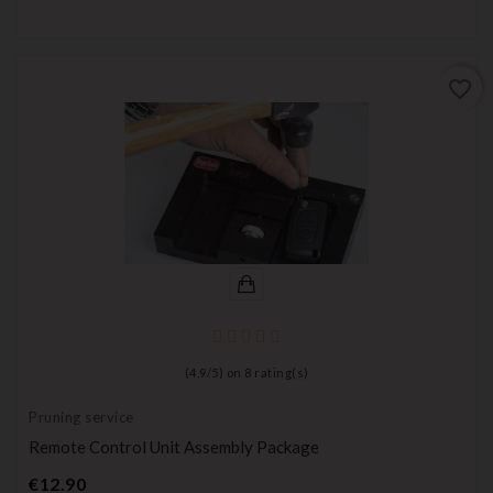
favorite_border
(
4,9
/
5
) on
8
rating(s)
Pruning service
Remote Control Unit Assembly Package
Price
€12.90