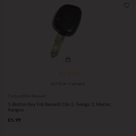
favorite_border
(
4,7
/
5
) on
7
rating(s)
Compatible Renault
1-Button Key Fob Renault Clio 2, Twingo 1, Master,
Kangoo
Price
€5.99