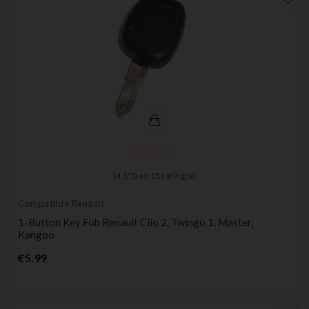
(
4,1
/
5
) on
15
rating(s)
Compatible Renault
1-Button Key Fob Renault Clio 2, Twingo 1, Master,
Kangoo
Price
€5.99