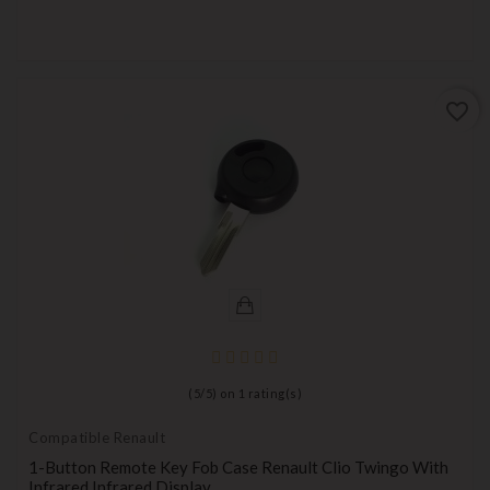
favorite_border
(
5
/
5
) on
1
rating(s)
Compatible Renault
1-Button Remote Key Fob Case Renault Clio Twingo With
Infrared Infrared Display