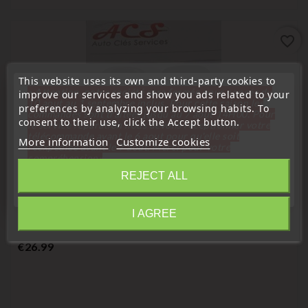
favorite_border
This website uses its own and third-party cookies to
« Attention, notre société sera fermée pour congés du
improve our services and show you ads related to your
10 aout au 1 septembre inclus. Pour cette raison les
preferences by analyzing your browsing habits. To
commandes sont traitées jusqu'au 7 aout
14H00. Pour
consent to their use, click the Accept button.
le service réparation nous devons réceptionner votre
télécommande avant le 6 aout pour qu'elle soit
More information
Customize cookies
réexpédiée avant le 7 aout. Merci pour votre
compréhension»
REJECT ALL
Close
Compatible Renault
1-Button Remote Control Case Renault Clio Twingo With
I AGREE
Information
Infrared Infrared
Price
€26.99