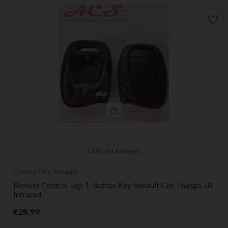
favorite_border
(
3
/
5
) on
1
rating(s)
Compatible Renault
Remote Control Top, 1-Button Key Renault Clio Twingo, IR
Infrared
Price
€28.99