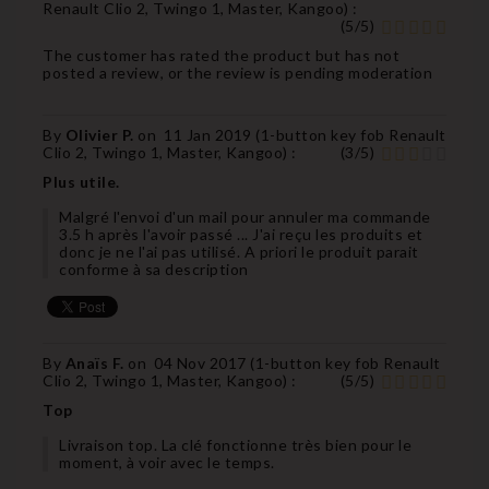
Renault Clio 2, Twingo 1, Master, Kangoo
) :
(
5
/
5
)
The customer has rated the product but has not
posted a review, or the review is pending moderation
By
Olivier P.
on
11 Jan 2019 (
1-button key fob Renault
Clio 2, Twingo 1, Master, Kangoo
) :
(
3
/
5
)
Plus utile.
Malgré l'envoi d'un mail pour annuler ma commande
3.5 h après l'avoir passé ... J'ai reçu les produits et
donc je ne l'ai pas utilisé. A priori le produit parait
conforme à sa description
By
Anaïs F.
on
04 Nov 2017 (
1-button key fob Renault
Clio 2, Twingo 1, Master, Kangoo
) :
(
5
/
5
)
Top
Livraison top. La clé fonctionne très bien pour le
moment, à voir avec le temps.