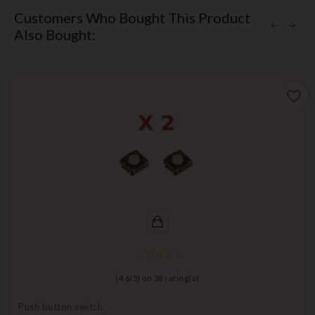
Customers Who Bought This Product
Also Bought:
favorite_border
(
4,6
/
5
) on
38
rating(s)
Push button switch