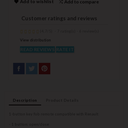
Add to wishlist
Add to compare
Customer ratings and reviews
(
4,7
/
5
)
-
7
rating(s) -
6
review(s)
View distribution
READ REVIEWS
RATE IT
Description
Product Details
1-button key fob remote compatible with Renault
- 1 button: open/close