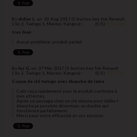
By
didier L.
on
02 Aug 2017 (
1-button key fob Renault
Clio 2, Twingo 1, Master, Kangoo
) :
(
5
/
5
)
tres bien
Aucun problème: produit parfait
By
luc G.
on
07 Mar 2017 (
1-button key fob Renault
Clio 2, Twingo 1, Master, Kangoo
) :
(
5
/
5
)
Coque de clé twingo avec ébauche de lame
Colis reçu rapidement avec le produit conforme à
mes attentes.
Après un passage chez un clé minute pour tailler l
ébauche,je possède désormais un double qui
fonctionne parfaitement.
Merci pour votre efficacité et vos services.