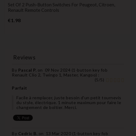
Set Of 2 Push-Button Switches For Peugeot, Citroen,
Renault Remote Controls
Price
€1.98
Reviews
By
Pascal P.
on
09 Nov 2024 (
1-button key fob
Renault Clio 2, Twingo 1, Master, Kangoo
) :
(
5
/
5
)
Parfait
Facile à remplacer, juste besoin d'un petit tournevis
du style, électrique. 1 minute maximum pour faire le
changement de boîtier. Merci.
By
Cedric B.
on
13 Mar 2020 (
1-button key fob