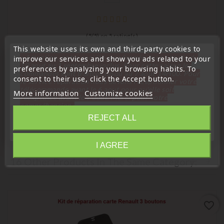
(
5
/
5
) on
5
rating(s)
This website uses its own and third-party cookies to
Long-life lithium batteries
« Attention, notre société sera fermée pour congés du
improve our services and show you ads related to your
10 aout au 1 septembre inclus. Pour cette raison les
preferences by analyzing your browsing habits. To
Maxell CR1220 Lithium Battery For Remote Control,
commandes sont traitées jusqu'au 7 aout
14H00. Pour
consent to their use, click the Accept button.
Electronic Key
le service réparation nous devons réceptionner votre
télécommande avant le 6 aout pour qu'elle soit
More information
Customize cookies
Price
€1.19
réexpédiée avant le 7 aout. Merci pour votre
compréhension»
REJECT ALL
Close
I AGREE
Information
16 Other Products In The Same Category:
favorite_border