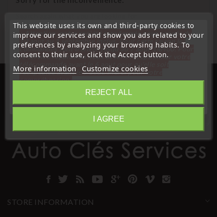
Search again what you are looking for
This website uses its own and third-party cookies to
« Attention, notre société sera fermée pour congés du
improve our services and show you ads related to your
10 aout au 1 septembre inclus. Pour cette raison les
preferences by analyzing your browsing habits. To
commandes sont traitées jusqu'au 7 aout
14H00. Pour
consent to their use, click the Accept button.
le service réparation nous devons réceptionner votre
télécommande avant le 6 aout pour qu'elle soit
More information
Customize cookies
réexpédiée avant le 7 aout. Merci pour votre
compréhension»
REJECT ALL
Close
I AGREE
Information
STORE INFORMATION