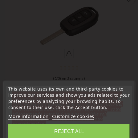
(
5
/
5
) on
2
rating(s)
This website uses its own and third-party cookies to
Compatible Renault
« Attention, notre société sera fermée pour congés du
improve our services and show you ads related to your
3-Button Key Fob Remote Renault Kangoo, Trafic, Master,
10 aout au 1 septembre inclus. Pour cette raison les
preferences by analyzing your browsing habits. To
commandes sont traitées jusqu'au 7 aout
14H00. Pour
And Kadjar
consent to their use, click the Accept button.
le service réparation nous devons réceptionner votre
télécommande avant le 6 aout pour qu'elle soit
Price
€9.99
More information
Customize cookies
réexpédiée avant le 7 aout. Merci pour votre
compréhension»
REJECT ALL
Close