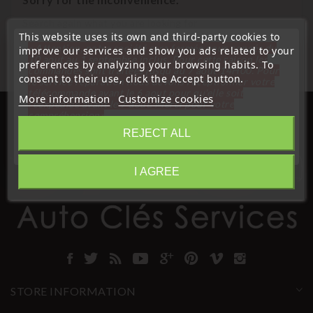
Search again what you are looking for
This website uses its own and third-party cookies to
« Attention, notre société sera fermée pour congés du
improve our services and show you ads related to your
10 aout au 1 septembre inclus. Pour cette raison les
preferences by analyzing your browsing habits. To
commandes sont traitées jusqu'au 7 aout
14H00. Pour
consent to their use, click the Accept button.
le service réparation nous devons réceptionner votre
télécommande avant le 6 aout pour qu'elle soit
More information
Customize cookies
réexpédiée avant le 7 aout. Merci pour votre
compréhension»
REJECT ALL
Close
I AGREE
Information
STORE INFORMATION