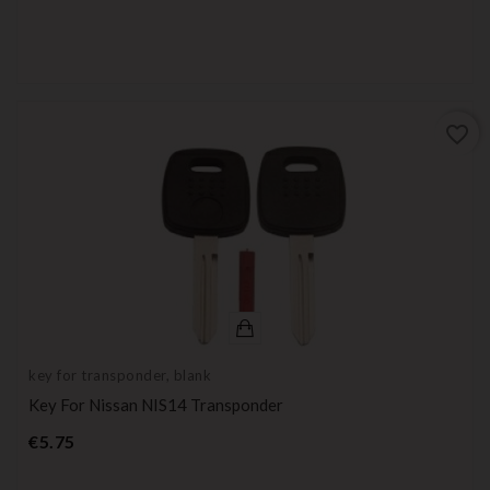
favorite_border
key for transponder, blank
Key For Nissan NIS14 Transponder
Price
€5.75