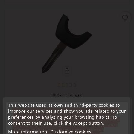
favorite_border
(
3
/
5
) on
1
rating(s)
This website uses its own and third-party cookies to
key for transponder, blank
« Attention, notre société sera fermée pour congés du
improve our services and show you ads related to your
NIS11 Nissan Key Blade Blank Insert
10 aout au 1 septembre inclus. Pour cette raison les
preferences by analyzing your browsing habits. To
commandes sont traitées jusqu'au 7 aout
14H00. Pour
consent to their use, click the Accept button.
Price
le service réparation nous devons réceptionner votre
€5.99
télécommande avant le 6 aout pour qu'elle soit
More information
Customize cookies