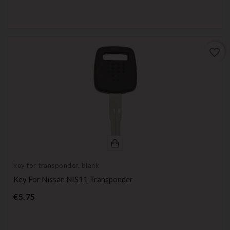
favorite_border
key for transponder, blank
Key For Nissan NIS11 Transponder
Price
€5.75