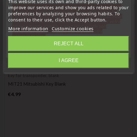
This website uses its own and third-party cookies to
« Attention, notre société sera fermée pour congés du
favorite_border
improve our services and show you ads related to your
10 aout au 1 septembre inclus. Pour cette raison les
preferences by analyzing your browsing habits. To
commandes sont traitées jusqu'au 7 aout
14H00. Pour
consent to their use, click the Accept button.
le service réparation nous devons réceptionner votre
télécommande avant le 6 aout pour qu'elle soit
More information
Customize cookies
réexpédiée avant le 7 aout. Merci pour votre
compréhension»
REJECT ALL
Close
I AGREE
Information
key for transponder, blank
MIT21 Mitsubishi Key Blank
Price
€4.99