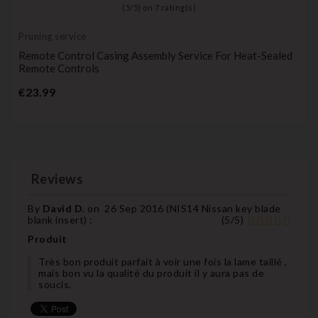
(
5
/
5
) on
7
rating(s)
Pruning service
Remote Control Casing Assembly Service For Heat-Sealed
Remote Controls
Price
€23.99
Reviews
By
David D.
on
26 Sep 2016 (
NIS14 Nissan key blade
blank insert
) :
(
5
/
5
)
Produit
Très bon produit parfait à voir une fois la lame taillé ,
mais bon vu la qualité du produit il y aura pas de
soucis.