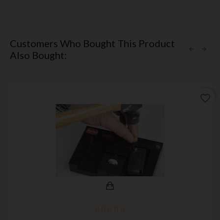
Customers Who Bought This Product
Also Bought:
favorite_border