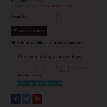
Reference
EB-NIS-11
Disponibilité:
Delivery within 48 hours
Quantity
Add To Basket
Add to wishlist
Add to compare
Customer ratings and reviews
(
5
/
5
)
-
1
rating(s) -
1
review(s)
View distribution
READ REVIEWS
RATE IT