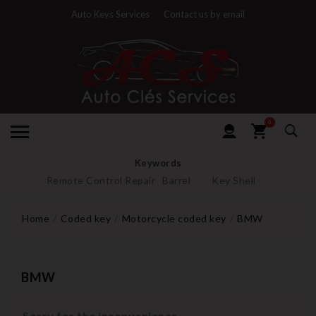
Auto Keys Services
Contact us by email
0
Keywords
Remote Control Repair
Barrel
Key Shell
Home
Coded key
Motorcycle coded key
BMW
BMW
Sorry for the inconvenience.