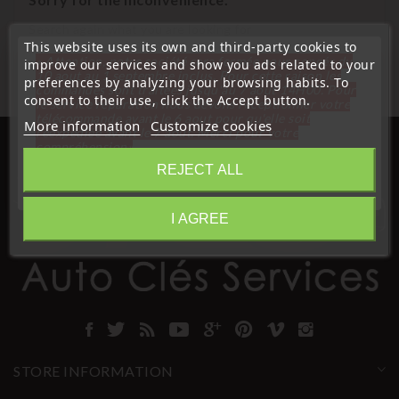
Search again what you are looking for
This website uses its own and third-party cookies to
« Attention, notre société sera fermée pour congés du
improve our services and show you ads related to your
10 aout au 1 septembre inclus. Pour cette raison les
preferences by analyzing your browsing habits. To
commandes sont traitées jusqu'au 7 aout
14H00. Pour
consent to their use, click the Accept button.
le service réparation nous devons réceptionner votre
télécommande avant le 6 aout pour qu'elle soit
More information
Customize cookies
réexpédiée avant le 7 aout. Merci pour votre
compréhension»
REJECT ALL
Close
I AGREE
Information
STORE INFORMATION