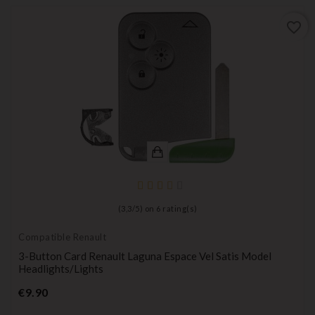
favorite_border
(
3,3
/
5
) on
6
rating(s)
Compatible Renault
3-Button Card Renault Laguna Espace Vel Satis Model
Headlights/lights
Price
€9.90