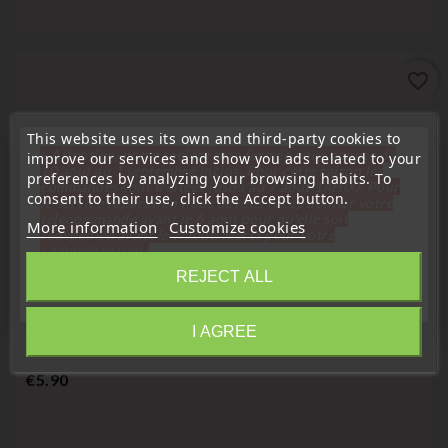
favorite_border
This website uses its own and third-party cookies to
« Attention, notre société sera fermée pour congés du
improve our services and show you ads related to your
10 aout au 1 septembre inclus. Pour cette raison les
preferences by analyzing your browsing habits. To
commandes sont traitées jusqu'au 7 aout
14H00. Pour
consent to their use, click the Accept button.
le service réparation nous devons réceptionner votre
télécommande avant le 6 aout pour qu'elle soit
More information
Customize cookies
réexpédiée avant le 7 aout. Merci pour votre
compréhension»
REJECT ALL
Close
Antenna Coil
Transponder Antenna Coil For Renault Laguna, Espace, Vel
I AGREE
Information
Satis 2-Button Key Card
Price
€5.90