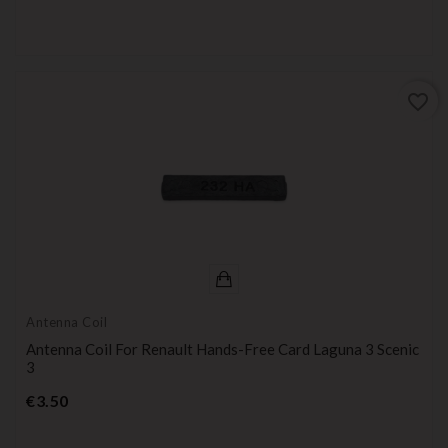
favorite_border
Antenna Coil
Antenna Coil For Renault Hands-Free Card Laguna 3 Scenic
3
Price
€3.50