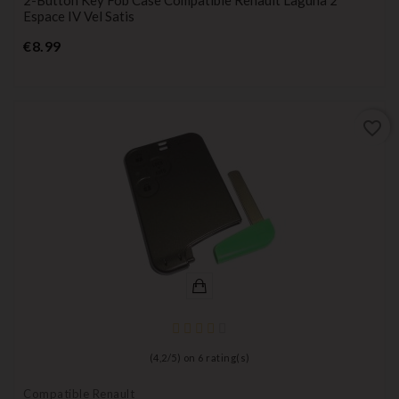
Espace IV Vel Satis
Price
€8.99
favorite_border
(
4,2
/
5
) on
6
rating(s)
Compatible Renault