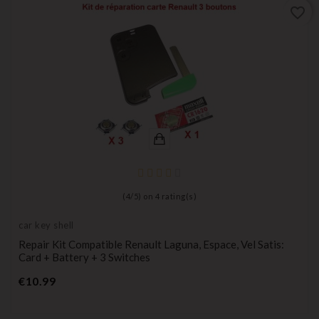
favorite_border
(
4
/
5
) on
4
rating(s)
car key shell
Repair Kit Compatible Renault Laguna, Espace, Vel Satis:
Card + Battery + 3 Switches
Price
€10.99