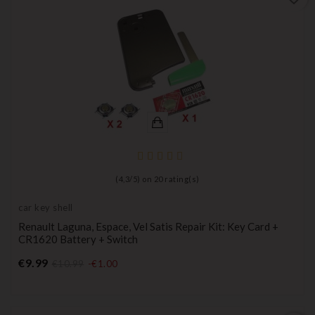
(
4,3
/
5
) on
20
rating(s)
car key shell
Renault Laguna, Espace, Vel Satis Repair Kit: Key Card +
CR1620 Battery + Switch
Price
€9.99
€10.99
-€1.00