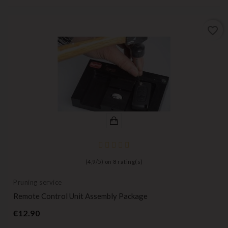
favorite_border
(
4,9
/
5
) on
8
rating(s)
Pruning service
Remote Control Unit Assembly Package
Price
€12.90