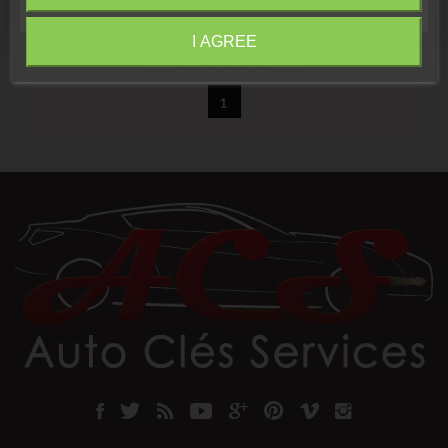
I AGREE
Information
Showing 1-1 of 1 item(s)
1