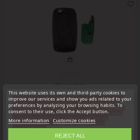
favorite_border
(
4
/
5
) on
1
rating(s)
This website uses its own and third-party cookies to
Remote Controls Transmitters
« Attention, notre société sera fermée pour congés du
improve our services and show you ads related to your
10 aout au 1 septembre inclus. Pour cette raison les
preferences by analyzing your browsing habits. To
Key Fob Transmitter Remote Control Compatible With
commandes sont traitées jusqu'au 7 aout
14H00. Pour
Nemo, Bipper, And Grand Punto
consent to their use, click the Accept button.
le service réparation nous devons réceptionner votre
télécommande avant le 6 aout pour qu'elle soit
More information
Customize cookies
Price
€22.99
réexpédiée avant le 7 aout. Merci pour votre
compréhension»
REJECT ALL
Close