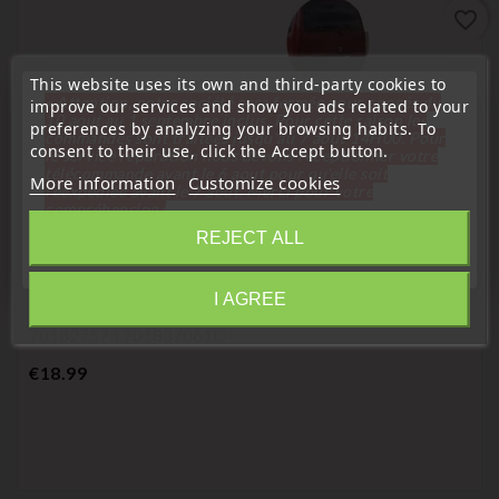
favorite_border
This website uses its own and third-party cookies to
« Attention, notre société sera fermée pour congés du
improve our services and show you ads related to your
10 aout au 1 septembre inclus. Pour cette raison les
preferences by analyzing your browsing habits. To
commandes sont traitées jusqu'au 7 aout
14H00. Pour
consent to their use, click the Accept button.
le service réparation nous devons réceptionner votre
télécommande avant le 6 aout pour qu'elle soit
More information
Customize cookies
réexpédiée avant le 7 aout. Merci pour votre
compréhension»
REJECT ALL
Close
Door handle
Rear Door Lock Cylinder For Tailgate/trunk Compatible
I AGREE
Information
With VW Transporter Caravelle T4 701829239
701827573 701837061D
Price
€18.99