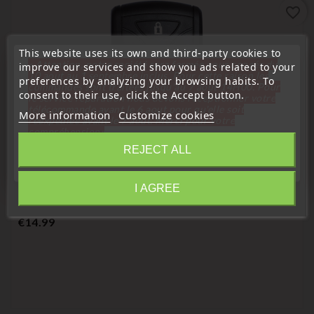
favorite_border
This website uses its own and third-party cookies to
« Attention, notre société sera fermée pour congés du
improve our services and show you ads related to your
10 aout au 1 septembre inclus. Pour cette raison les
preferences by analyzing your browsing habits. To
commandes sont traitées jusqu'au 7 aout
14H00. Pour
consent to their use, click the Accept button.
le service réparation nous devons réceptionner votre
télécommande avant le 6 aout pour qu'elle soit
More information
Customize cookies
réexpédiée avant le 7 aout. Merci pour votre
compréhension»
REJECT ALL
Close
key for transponder, blank
Remote Control Housing Compatible With Scania DC13,
I AGREE
Information
148, 141, 4X2, 6X2R, GRS905, R, S, G, P
Price
€14.99