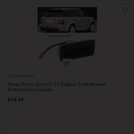
favorite_border
Centralization
Range Rover Sport 05-13 Tailgate Trunk Release
Button/sensor Handle
Price
€18.99