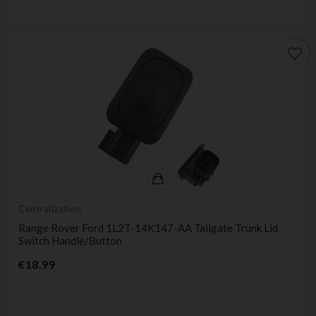
favorite_border
Centralization
Range Rover Ford 1L2T-14K147-AA Tailgate Trunk Lid
Switch Handle/Button
Price
€18.99