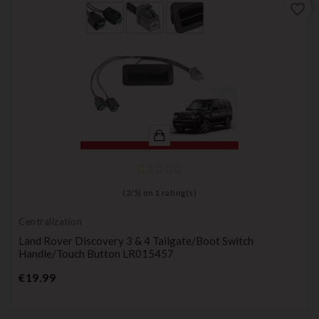
favorite_border
(
2
/
5
) on
1
rating(s)
Centralization
Land Rover Discovery 3 & 4 Tailgate/boot Switch
Handle/touch Button LR015457
Price
€19.99