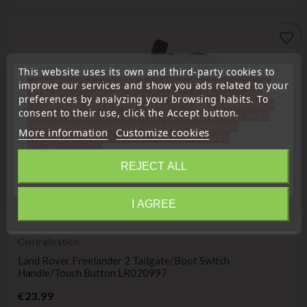
favorite_border
This website uses its own and third-party cookies to
« Attention, notre société sera fermée pour congés du
improve our services and show you ads related to your
10 aout au 1 septembre inclus. Pour cette raison les
preferences by analyzing your browsing habits. To
commandes sont traitées jusqu'au 7 aout
14H00. Pour
consent to their use, click the Accept button.
le service réparation nous devons réceptionner votre
télécommande avant le 6 aout pour qu'elle soit
More information
Customize cookies
réexpédiée avant le 7 aout. Merci pour votre
compréhension»
REJECT ALL
Close
I AGREE
Information
(
5
/
5
) on
1
rating(s)
Centralization
Land Rover Freelander 2 Tailgate/boot Switch
Handle/touch Button LR020997
Price
€23.99