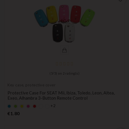
(
5
/
5
) on
2
rating(s)
Key case, protective cover
Protective Case For SEAT Mii, Ibiza, Toledo, Leon, Altea,
Exeo, Alhambra 3-Button Remote Control
+2
Default
Default
YELLOW
Default
Default
empty
empty
empty
empty
Price
€1.80
name
name
name
name