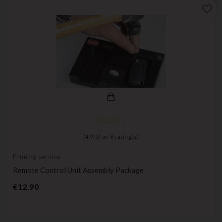
favorite_border
(
4,9
/
5
) on
8
rating(s)
Pruning service
Remote Control Unit Assembly Package
Price
€12.90