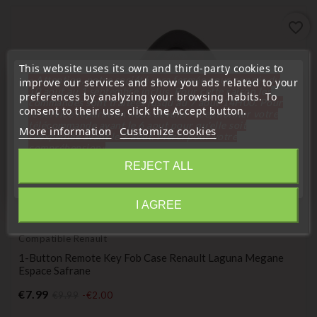
favorite_border
This website uses its own and third-party cookies to
« Attention, notre société sera fermée pour congés du
improve our services and show you ads related to your
10 aout au 1 septembre inclus. Pour cette raison les
preferences by analyzing your browsing habits. To
commandes sont traitées jusqu'au 7 aout
14H00. Pour
consent to their use, click the Accept button.
le service réparation nous devons réceptionner votre
télécommande avant le 6 aout pour qu'elle soit
More information
Customize cookies
réexpédiée avant le 7 aout. Merci pour votre
compréhension»
REJECT ALL
Close
I AGREE
(
2
/
5
) on
2
rating(s)
Information
Compatible Renault
1-Button Remote Key Fob Case Renault Laguna Megane
Espace Safrane
Price
€7.99
€9.99
-€2.00