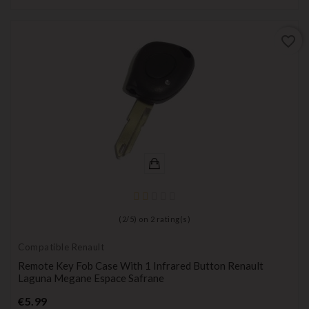
favorite_border
(
2
/
5
) on
2
rating(s)
Compatible Renault
Remote Key Fob Case With 1 Infrared Button Renault
Laguna Megane Espace Safrane
Price
€5.99