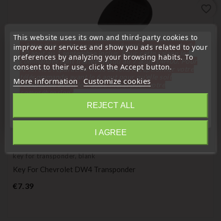
favorite_border
This website uses its own and third-party cookies to
« Attention, notre société sera fermée pour congés du
improve our services and show you ads related to your
10 aout au 1 septembre inclus. Pour cette raison les
preferences by analyzing your browsing habits. To
commandes sont traitées jusqu'au 7 aout
14H00. Pour
consent to their use, click the Accept button.
le service réparation nous devons réceptionner votre
télécommande avant le 6 aout pour qu'elle soit
More information
Customize cookies
réexpédiée avant le 7 aout. Merci pour votre
compréhension»
REJECT ALL
Close
I AGREE
(
5
/
5
) on
1
rating(s)
Information
key for transponder, blank
Key For Chevrolet DW4 Transponder
Price
€7.39