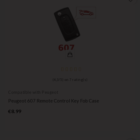
(
4,3
/
5
) on
7
rating(s)
Compatible with Peugeot
Peugeot 607 Remote Control Key Fob Case
Price
€8.99