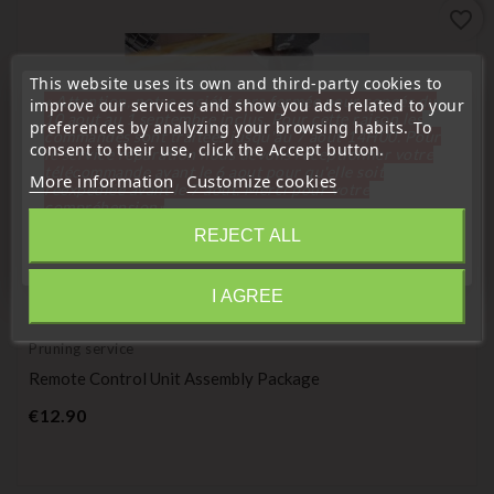
favorite_border
This website uses its own and third-party cookies to
« Attention, notre société sera fermée pour congés du
improve our services and show you ads related to your
10 aout au 1 septembre inclus. Pour cette raison les
preferences by analyzing your browsing habits. To
commandes sont traitées jusqu'au 7 aout
14H00. Pour
consent to their use, click the Accept button.
le service réparation nous devons réceptionner votre
télécommande avant le 6 aout pour qu'elle soit
More information
Customize cookies
réexpédiée avant le 7 aout. Merci pour votre
compréhension»
REJECT ALL
Close
I AGREE
(
4,9
/
5
) on
8
rating(s)
Information
Pruning service
Remote Control Unit Assembly Package
Price
€12.90