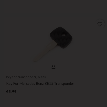
favorite_border
key for transponder, blank
Key For Mercedes Benz BE15 Transponder
Price
€5.99