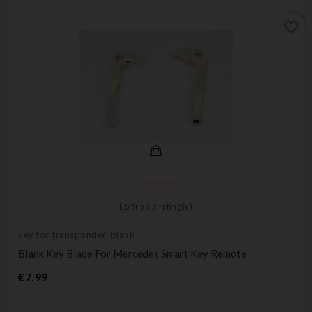
favorite_border
(
5
/
5
) on
3
rating(s)
key for transponder, blank
Blank Key Blade For Mercedes Smart Key Remote
Price
€7.99