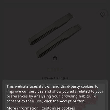
favorite_border
(
5
/
5
) on
1
rating(s)
This website uses its own and third-party cookies to
key for transponder, blank
« Attention, notre société sera fermée pour congés du
improve our services and show you ads related to your
Blank Key Blade Insert Compatible With Mercedes HU64
10 aout au 1 septembre inclus. Pour cette raison les
preferences by analyzing your browsing habits. To
commandes sont traitées jusqu'au 7 aout
14H00. Pour
W163 W168
consent to their use, click the Accept button.
le service réparation nous devons réceptionner votre
télécommande avant le 6 aout pour qu'elle soit
Price
€4.59
More information
Customize cookies