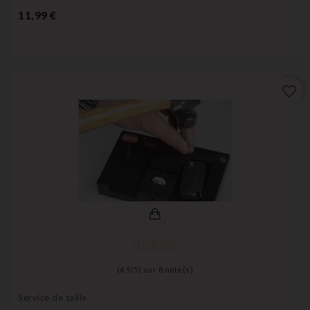
Prix
11,99 €
favorite_border
(
4,9
/
5
) sur
8
note(s)
Service de taille