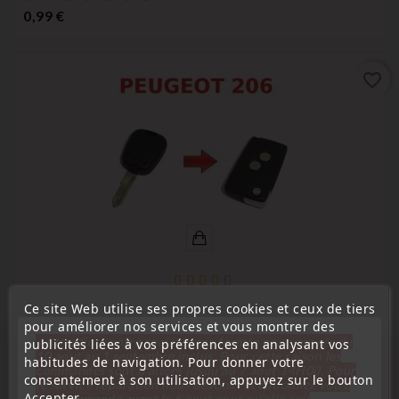
Prix
0,99 €
favorite_border
Ce site Web utilise ses propres cookies et ceux de tiers
(
3,7
/
5
) sur
8
note(s)
pour améliorer nos services et vous montrer des
« Attention, notre société sera fermée pour congés du
publicités liées à vos préférences en analysant vos
Peugeot
10 aout au 1 septembre inclus. Pour cette raison les
habitudes de navigation. Pour donner votre
Kit De Transformation De Clé Pliable Peugeot 206 HDI
commandes sont traitées jusqu'au 7 aout
14H00. Pour
consentement à son utilisation, appuyez sur le bouton
le service réparation nous devons réceptionner votre
ESSENCE Télécommande Plip
Accepter.
télécommande avant le 6 aout pour qu'elle soit