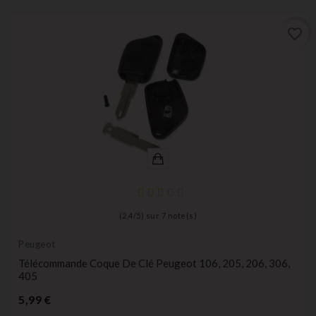
favorite_border
(
2,4
/
5
) sur
7
note(s)
Peugeot
Télécommande Coque De Clé Peugeot 106, 205, 206, 306,
405
Prix
5,99 €