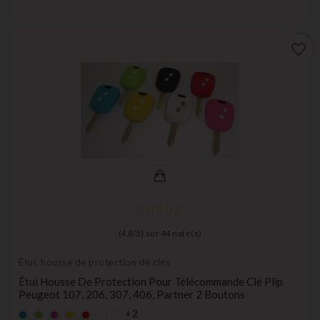
favorite_border
(
4,8
/
5
) sur
44
note(s)
Étui, housse de protection de clés
Étui Housse De Protection Pour Télécommande Clé Plip
Peugeot 107, 206, 307, 406, Partner 2 Boutons
+2
Bleu
Vert
rose
Jaune
rouge