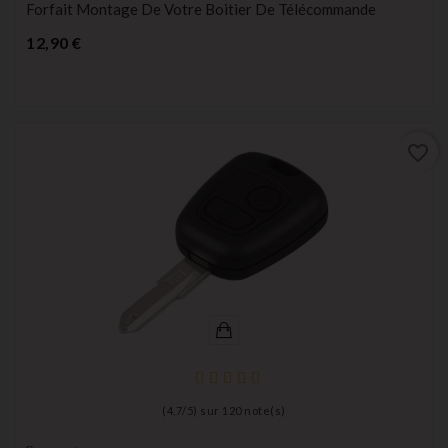
Forfait Montage De Votre Boitier De Télécommande
Prix
12,90 €
favorite_border
(
4,7
/
5
) sur
120
note(s)