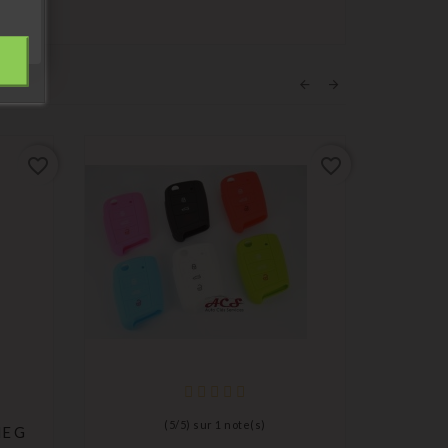
favorite_border
favorite_border
(
5
/
5
) sur
1
note(s)
IE G