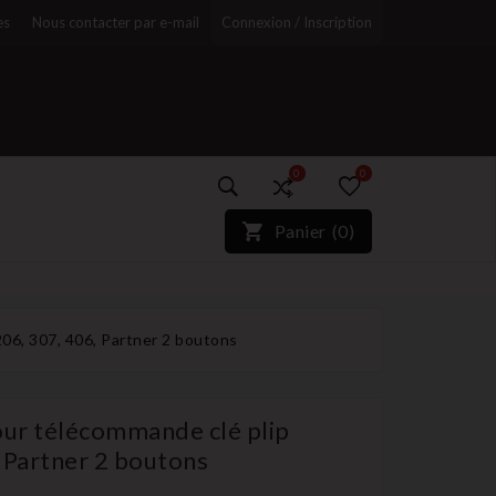
es
Nous contacter par e-mail
Connexion / Inscription
0
0
)*}
Panier
(
0
)
r
06, 307, 406, Partner 2 boutons
our télécommande clé plip
 Partner 2 boutons