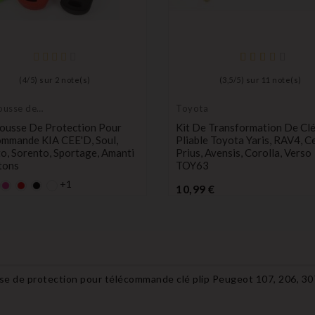
(
4
/
5
) sur
2
note(s)
(
3,5
/
5
) sur
11
note(s)
housse de
Toyota
tion de clés
Housse De Protection Pour
Kit De Transformation De Cl
ommande KIA CEE'D, Soul,
Pliable Toyota Yaris, RAV4, Ce
o, Sorento, Sportage, Amanti
Prius, Avensis, Corolla, Verso
tons
TOY63
+1
rt
rose
rouge
Noir
Prix
10,99 €
Prix
€
se de protection pour télécommande clé plip Peugeot 107, 206, 30