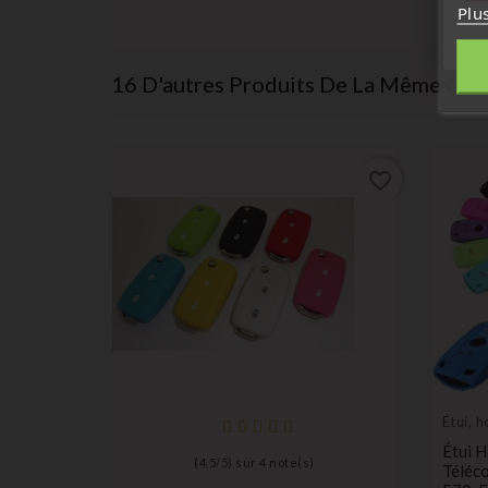
Plu
16 D'autres Produits De La Même Caté
favorite_border
favorite_border
Étui, 
protec
Étui 
(
4,5
/
5
) sur
4
note(s)
Télé