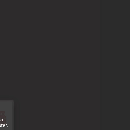
'au
tre
er
out.
ter.