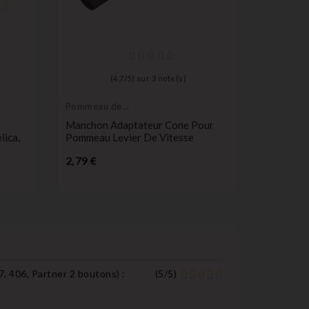
(
4,7
/
5
) sur
3
note(s)
Pommeau de
Peugeot
levier de vitesse
é
Manchon Adaptateur Cone Pour
Bouton 1
lica,
Pommeau Levier De Vitesse
Télécom
Partner, 
Prix
2,79 €
Pr
4,90 €
7, 406, Partner 2 boutons
) :
(
5
/
5
)