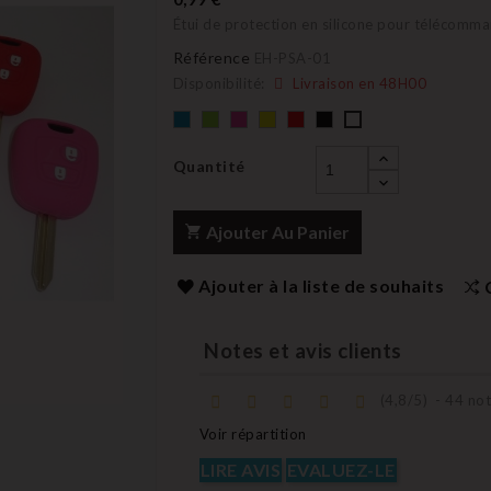
Étui de protection en silicone pour télécomm
Référence
EH-PSA-01
Disponibilité:
Livraison en 48H00
Bleu
Vert
rose
Jaune
rouge
Noir
blanc
Quantité
Ajouter Au Panier
Ajouter à la liste de souhaits
Notes et avis clients
(
4,8
/
5
)
-
44
not
Voir répartition
LIRE AVIS
EVALUEZ-LE