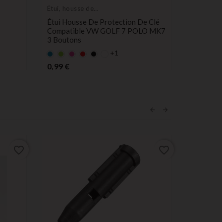
Étui, housse de
Étui, hou
protection de clés
protectio
Étui Housse De Protection De Clé
Étui Hou
Compatible VW GOLF 7 POLO MK7
Télécomm
3 Boutons
Picanto,
3 Bouto
+1
Bleu
Vert
rose
rouge
Noir
Bleu
Vert
r
Prix
0,99 €
Pr
1,80 €
favorite_border
favorite_border