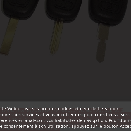
ite Web utilise ses propres cookies et ceux de tiers pour
ttention, notre société sera fermée pour congés du 10 aout au 1
liorer nos services et vous montrer des publicités liées à vos
tembre inclus. Pour cette raison les commandes sont traitées jusqu
out
14H00. Pour le service réparation nous devons réceptionner vo
férences en analysant vos habitudes de navigation. Pour donn
écommande avant le 6 aout pour qu'elle soit réexpédiée avant le 7 a
re consentement à son utilisation, appuyez sur le bouton Accep
rci pour votre compréhension»