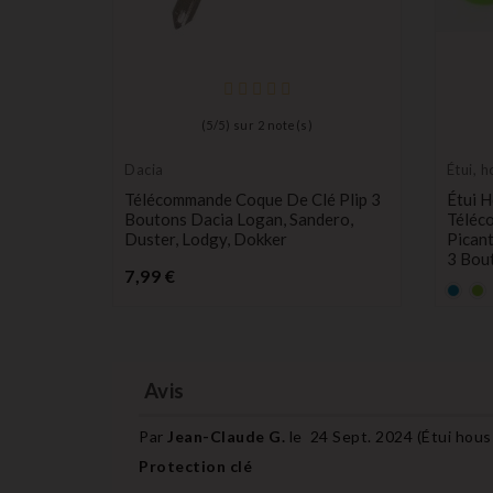
(
5
/
5
) sur
2
note(s)
Dacia
Étui, 
protec
s Switch
Télécommande Coque De Clé Plip 3
Étui 
W, Opel,
Boutons Dacia Logan, Sandero,
Téléc
per,
Duster, Lodgy, Dokker
Picant
3 Bou
Prix
7,99 €
Bleu
Ve
1,80 
Avis
Par
Jean-Claude G.
le
24 Sept. 2024 (
Étui hous
Protection clé