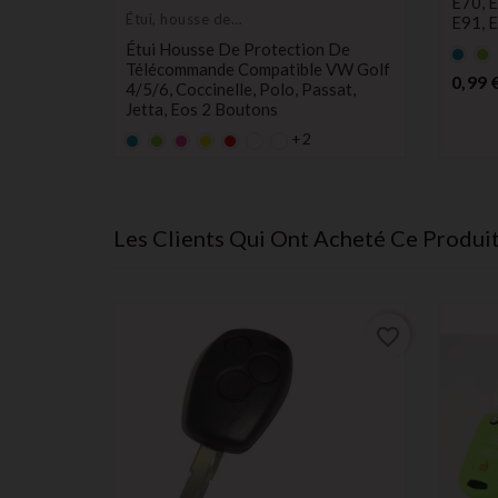
E70, E
Étui, housse de
E91, 
protection de clés
 Pour
Étui Housse De Protection De
Bleu
Ve
ugeot
Télécommande Compatible VW Golf
0,99 
 2
4/5/6, Coccinelle, Polo, Passat,
Jetta, Eos 2 Boutons
+2
Bleu
Vert
rose
Jaune
rouge
Prix
1,00 €
Les Clients Qui Ont Acheté Ce Produi
favorite_border
favorite_border