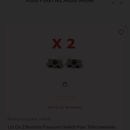
favorite_border
(
4,6
/
5
) sur
91
note(s)
Bouton poussoir switch
Lot De 2 Boutons Poussoirs Switch Pour Télécommande