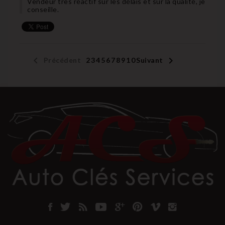
Vendeur très réactif sur les délais et sur la qualité, je
conseille.


Précédent
1
2
3
4
5
6
7
8
9
10
Suivant