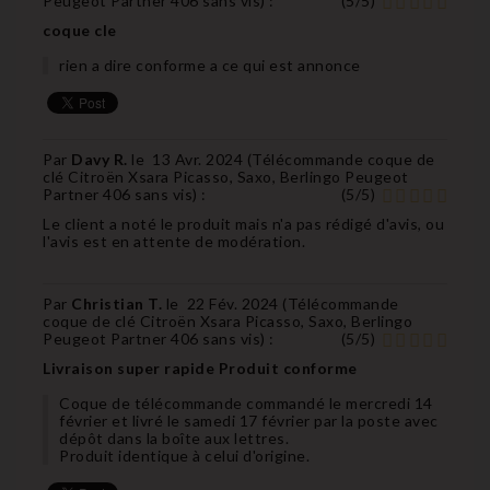
Peugeot Partner 406 sans vis
) :
(
5
/
5
)
coque cle
rien a dire conforme a ce qui est annonce
Par
Davy R.
le
13 Avr. 2024 (
Télécommande coque de
clé Citroën Xsara Picasso, Saxo, Berlingo Peugeot
Partner 406 sans vis
) :
(
5
/
5
)
Le client a noté le produit mais n'a pas rédigé d'avis, ou
l'avis est en attente de modération.
Par
Christian T.
le
22 Fév. 2024 (
Télécommande
coque de clé Citroën Xsara Picasso, Saxo, Berlingo
Peugeot Partner 406 sans vis
) :
(
5
/
5
)
Livraison super rapide Produit conforme
Coque de télécommande commandé le mercredi 14
février et livré le samedi 17 février par la poste avec
dépôt dans la boîte aux lettres.
Produit identique à celui d'origine.