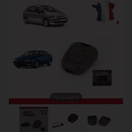
Tap to expand