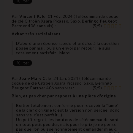
Par
Vincent K.
le
01 Fév. 2024 (
Télécommande coque
de clé Citroën Xsara Picasso, Saxo, Berlingo Peugeot
Partner 406 sans vis
) :
(
5
/
5
)
Achat très satisfaisant.
D'abord une réponse rapide et précise à la question
posée par mail, puis un envoi par retour : je suis
totalement satisfait . Merci.
Par
Jean-Mary C.
le
24 Jan. 2024 (
Télécommande
coque de clé Citroën Xsara Picasso, Saxo, Berlingo
Peugeot Partner 406 sans vis
) :
(
5
/
5
)
Bien, et pas cher par rapport à une pièce d'origine
Boitier totalement conforme pour recevoir la "lame"
de la clef d'origine (c'est la version non percée, donc
sans vis, c'est parfait...)
Un petit regret, les boutons de télécommande sont
un tout petit peu dur, mais pour le prix je ne pense
pas que l'on puisse honnêtement demander mieux.