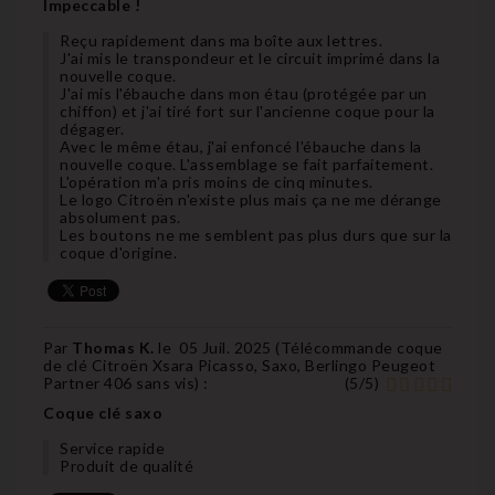
Impeccable !
Reçu rapidement dans ma boîte aux lettres.
J'ai mis le transpondeur et le circuit imprimé dans la
nouvelle coque.
J'ai mis l'ébauche dans mon étau (protégée par un
chiffon) et j'ai tiré fort sur l'ancienne coque pour la
dégager.
Avec le même étau, j'ai enfoncé l'ébauche dans la
nouvelle coque. L'assemblage se fait parfaitement.
L'opération m'a pris moins de cinq minutes.
Le logo Citroën n'existe plus mais ça ne me dérange
absolument pas.
Les boutons ne me semblent pas plus durs que sur la
coque d'origine.
Par
Thomas K.
le
05 Juil. 2025 (
Télécommande coque
de clé Citroën Xsara Picasso, Saxo, Berlingo Peugeot
Partner 406 sans vis
) :
(
5
/
5
)
Coque clé saxo
Service rapide
Produit de qualité