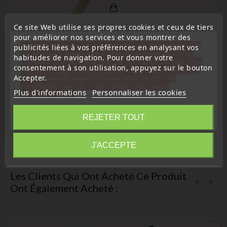
Ce site Web utilise ses propres cookies et ceux de tiers
pour améliorer nos services et vous montrer des
« Attention, notre société sera fermée pour congés du
publicités liées à vos préférences en analysant vos
(
4,8
/
5
) sur
4
note(s)
10 aout au 1 septembre inclus. Pour cette raison les
habitudes de navigation. Pour donner votre
commandes sont traitées jusqu'au 7 aout
14H00. Pour
consentement à son utilisation, appuyez sur le bouton
Toyota
le service réparation nous devons réceptionner votre
Accepter.
télécommande avant le 6 aout pour qu'elle soit
Télécommande Coque De Clé Plip Toyota 2 Boutons Aygo
réexpédiée avant le 7 aout. Merci pour votre
Plus d'informations
Personnaliser les cookies
108 C1 Yaris
compréhension»
Prix
14,99 €
Fermer
REJETER TOUT
Information
J'ACCEPTE
Les Clients Qui Ont Acheté Ce Produit
Ont Également Acheté :