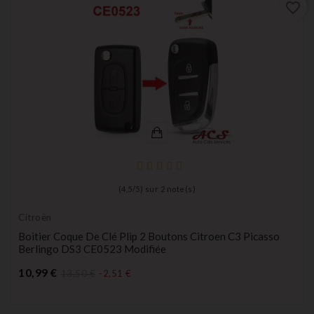
favorite_border
(
4,5
/
5
) sur
2
note(s)
Citroën
Boitier Coque De Clé Plip 2 Boutons Citroen C3 Picasso
Berlingo DS3 CE0523 Modifiée
Prix
10,99 €
13,50 €
-2,51 €