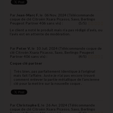
Par
Jean-Marc F.
le
06 Nov. 2024 (
Télécommande
coque de clé Citroën Xsara Picasso, Saxo, Berlingo
Peugeot Partner 406 sans vis
) :
(
5
/
5
)
Le client a noté le produit mais n'a pas rédigé d'avis, ou
l'avis est en attente de modération.
Par
Peter V.
le
10 Juil. 2024 (
Télécommande coque de
clé Citroën Xsara Picasso, Saxo, Berlingo Peugeot
Partner 406 sans vis
) :
(
4
/
5
)
Coque clé partner
Très bien, pas parfaitement identique à l'original
mais fait l'affaire. Juste je n'ai pas encore trouvé
comment enlever la partie métallique de l'ancienne
clé pour la mettre sur la nouvelle coque .
Par
Christophe E.
le
26 Avr. 2024 (
Télécommande
coque de clé Citroën Xsara Picasso, Saxo, Berlingo