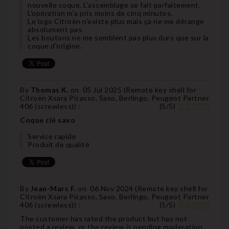
nouvelle coque. L'assemblage se fait parfaitement.
L'opération m'a pris moins de cinq minutes.
Le logo Citroën n'existe plus mais ça ne me dérange
absolument pas.
Les boutons ne me semblent pas plus durs que sur la
coque d'origine.
By
Thomas K.
on
05 Jul 2025 (
Remote key shell for
Citroën Xsara Picasso, Saxo, Berlingo, Peugeot Partner
406 (screwless)
) :
(
5
/
5
)
Coque clé saxo
Service rapide
Produit de qualité
By
Jean-Marc F.
on
06 Nov 2024 (
Remote key shell for
Citroën Xsara Picasso, Saxo, Berlingo, Peugeot Partner
406 (screwless)
) :
(
5
/
5
)
The customer has rated the product but has not
posted a review, or the review is pending moderation