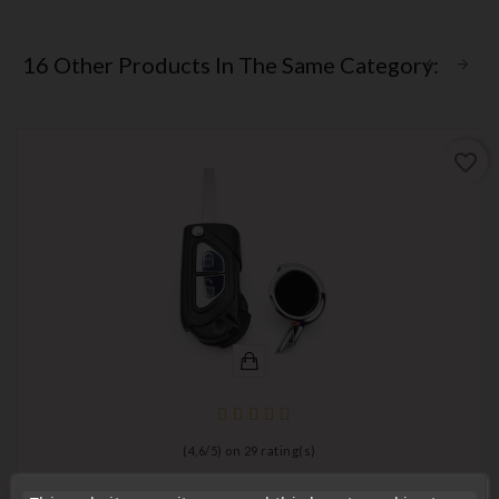
16 Other Products In The Same Category:
favorite_border
(
4,6
/
5
) on
29
rating(s)
Compatible with Citroën