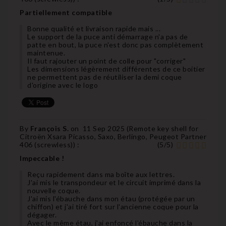
Partiellement compatible
Bonne qualité et livraison rapide mais ...
Le support de la puce anti démarrage n'a pas de
patte en bout, la puce n'est donc pas complètement
maintenue.
Il faut rajouter un point de colle pour "corriger"
Les dimensions légèrement différentes de ce boitier
ne permettent pas de réutiliser la demi coque
d'origine avec le logo
By
François S.
on
11 Sep 2025 (
Remote key shell for
Citroën Xsara Picasso, Saxo, Berlingo, Peugeot Partner
406 (screwless)
) :
(
5
/
5
)
Impeccable !
Reçu rapidement dans ma boîte aux lettres.
J'ai mis le transpondeur et le circuit imprimé dans la
nouvelle coque.
J'ai mis l'ébauche dans mon étau (protégée par un
chiffon) et j'ai tiré fort sur l'ancienne coque pour la
dégager.
Avec le même étau, j'ai enfoncé l'ébauche dans la