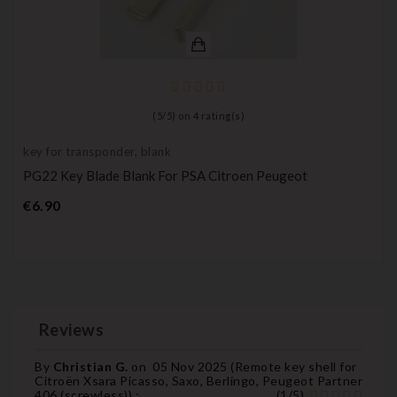
(
5
/
5
) on
4
rating(s)
key for transponder, blank
PG22 Key Blade Blank For PSA Citroen Peugeot
Price
€6.90
Reviews
By
Christian G.
on
05 Nov 2025 (
Remote key shell for
Citroën Xsara Picasso, Saxo, Berlingo, Peugeot Partner
406 (screwless)
) :
(
1
/
5
)