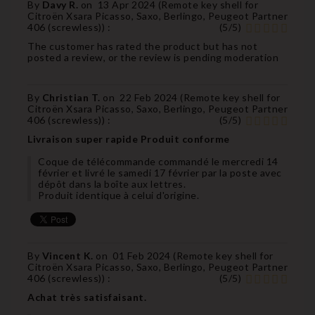
By
Davy R.
on
13 Apr 2024 (
Remote key shell for
Citroën Xsara Picasso, Saxo, Berlingo, Peugeot Partner
406 (screwless)
) :
(
5
/
5
)
The customer has rated the product but has not
posted a review, or the review is pending moderation
By
Christian T.
on
22 Feb 2024 (
Remote key shell for
Citroën Xsara Picasso, Saxo, Berlingo, Peugeot Partner
406 (screwless)
) :
(
5
/
5
)
Livraison super rapide Produit conforme
Coque de télécommande commandé le mercredi 14
février et livré le samedi 17 février par la poste avec
dépôt dans la boîte aux lettres.
Produit identique à celui d'origine.
By
Vincent K.
on
01 Feb 2024 (
Remote key shell for
Citroën Xsara Picasso, Saxo, Berlingo, Peugeot Partner
406 (screwless)
) :
(
5
/
5
)
Achat très satisfaisant.