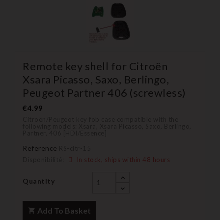
Remote key shell for Citroën
Xsara Picasso, Saxo, Berlingo,
Peugeot Partner 406 (screwless)
€4.99
Citroën/Peugeot key fob case compatible with the
following models: Xsara, Xsara Picasso, Saxo, Berlingo,
Partner, 406 [HDI/Essence]
Reference
RS-citr-15
Disponibilité:
In stock, ships within 48 hours
Quantity
Add To Basket