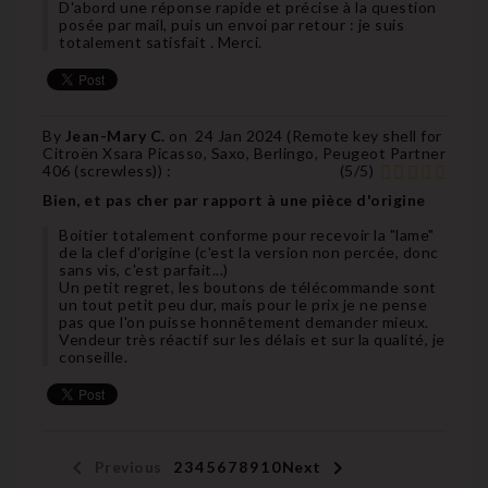
D'abord une réponse rapide et précise à la question
posée par mail, puis un envoi par retour : je suis
totalement satisfait . Merci.
By
Jean-Mary C.
on
24 Jan 2024 (
Remote key shell for
Citroën Xsara Picasso, Saxo, Berlingo, Peugeot Partner
406 (screwless)
) :
(
5
/
5
)
Bien, et pas cher par rapport à une pièce d'origine
Boitier totalement conforme pour recevoir la "lame"
de la clef d'origine (c'est la version non percée, donc
sans vis, c'est parfait...)
Un petit regret, les boutons de télécommande sont
un tout petit peu dur, mais pour le prix je ne pense
pas que l'on puisse honnêtement demander mieux.
Vendeur très réactif sur les délais et sur la qualité, je
conseille.


Previous
1
2
3
4
5
6
7
8
9
10
Next