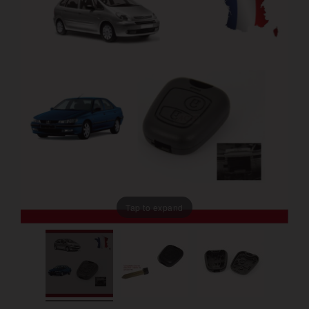
Tap to expand