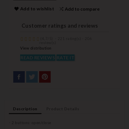
Add to wishlist
Add to compare
Customer ratings and reviews
(
4,7
/
5
)
-
221
rating(s) -
206
review(s)
View distribution
READ REVIEWS
RATE IT
Description
Product Details
- 2 buttons: open/close