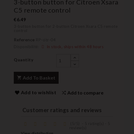
3-button button for Citroen Xsara
C5 remote control
€6.49
3-button button for 2-button Citroen Xsara C5 remote
control
Reference
RP-citr-04
Disponibilité:
In stock, ships within 48 hours
Quantity
Add To Basket
Add to wishlist
Add to compare
Customer ratings and reviews
(
5
/
5
)
-
5
rating(s) -
5
review(s)
View distribution