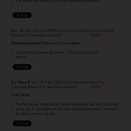
car deux boutons sur trois étaient illisibles.
By
- K.
on
16 Jun 2020 (
3-button button for Citroen
Xsara C5 remote control
) :
(
5
/
5
)
Remplacement bouton 3 touches
Conforme à mon attente. Très bon produit
Merci
By
Yves P.
on
03 Feb 2020 (
3-button button for
Citroen Xsara C5 remote control
) :
(
5
/
5
)
très bien
Parfait pour remplacer celui d'origine qui n'en pouvait
plus, ça + une pile et j'ai une télécommande "neuve".
En plus envoi rapide .