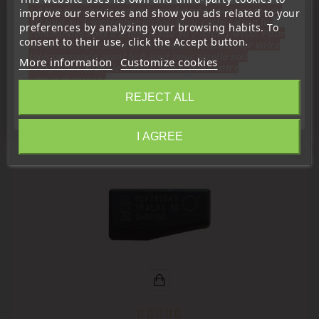
« Attention, notre société sera fermée pour congés du
improve our services and show you ads related to your
10 aout au 1 septembre inclus. Pour cette raison les
preferences by analyzing your browsing habits. To
commandes sont traitées jusqu'au 7 aout
14H00. Pour
consent to their use, click the Accept button.
le service réparation nous devons réceptionner votre
télécommande avant le 6 aout pour qu'elle soit
More information
Customize cookies
réexpédiée avant le 7 aout. Merci pour votre
Customers Who Bought This Product
compréhension»
Also Bought:
REJECT ALL
Close
I AGREE
Information
favorite_border