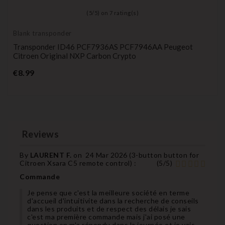
(
5
/
5
) on
7
rating(s)
Blank transponder
Transponder ID46 PCF7936AS PCF7946AA Peugeot
Citroen Original NXP Carbon Crypto
Price
€8.99
Reviews
By
LAURENT F.
on
24 Mar 2026 (
3-button button for
Citroen Xsara C5 remote control
) :
(
5
/
5
)
Commande
Je pense que c'est la meilleure société en terme
d'accueil d'intuitivite dans la recherche de conseils
dans les produits et de respect des délais je sais
c'est ma première commande mais j'ai posé une
question on m'a répondu dans la journée et je vais