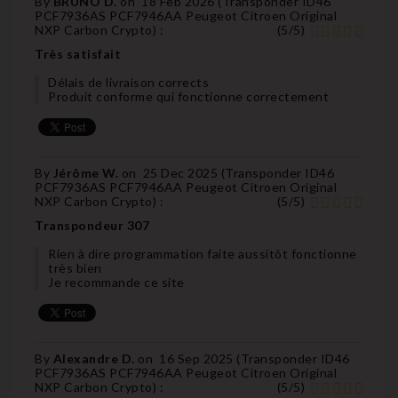
By
BRUNO D.
on
18 Feb 2026 (
Transponder ID46
PCF7936AS PCF7946AA Peugeot Citroen Original
NXP Carbon Crypto
) :
(
5
/
5
)
Très satisfait
Délais de livraison corrects
Produit conforme qui fonctionne correctement
By
Jérôme W.
on
25 Dec 2025 (
Transponder ID46
PCF7936AS PCF7946AA Peugeot Citroen Original
NXP Carbon Crypto
) :
(
5
/
5
)
Transpondeur 307
Rien à dire programmation faite aussitôt fonctionne
très bien
Je recommande ce site
By
Alexandre D.
on
16 Sep 2025 (
Transponder ID46
PCF7936AS PCF7946AA Peugeot Citroen Original
NXP Carbon Crypto
) :
(
5
/
5
)