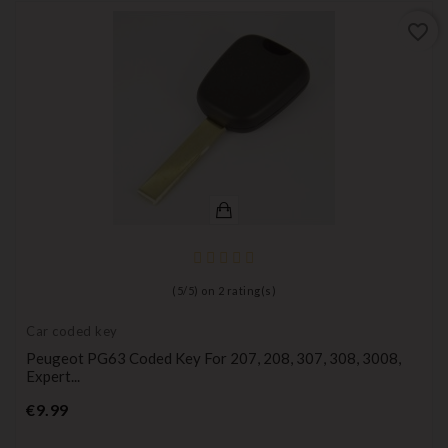
favorite_border
(
5
/
5
) on
2
rating(s)
Car coded key
Peugeot PG63 Coded Key For 207, 208, 307, 308, 3008,
Expert...
Price
€9.99