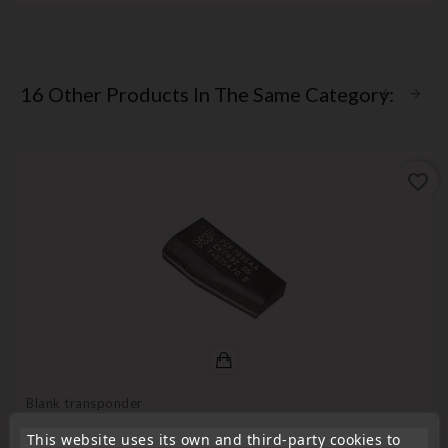
16 Other Products In The Same Category:
favorite_border
Blank transponder
Transponder PCF7935 PCF7935AS ID41 Compatible
This website uses its own and third-party cookies to