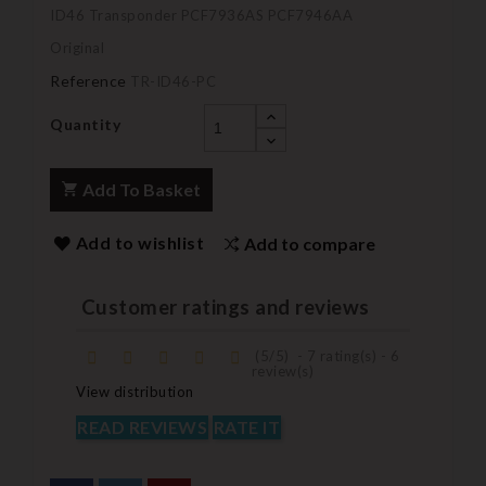
ID46 Transponder PCF7936AS PCF7946AA
Original
Reference
TR-ID46-PC
Quantity
Add To Basket
Add to wishlist
Add to compare
Customer ratings and reviews
(
5
/
5
)
-
7
rating(s) -
6
review(s)
View distribution
READ REVIEWS
RATE IT