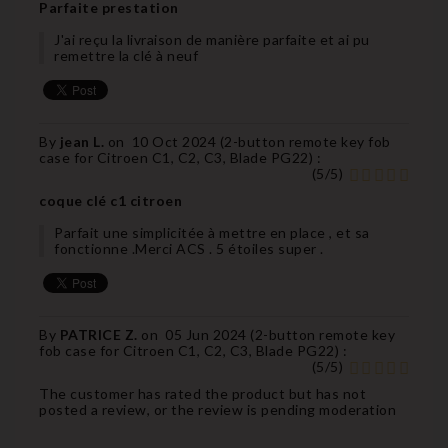
Parfaite prestation
J'ai reçu la livraison de manière parfaite et ai pu
remettre la clé à neuf
By
jean L.
on
10 Oct 2024 (
2-button remote key fob
case for Citroen C1, C2, C3, Blade PG22
) :
(
5
/
5
)
coque clé c1 citroen
Parfait une simplicitée à mettre en place , et sa
fonctionne .Merci ACS . 5 étoiles super .
By
PATRICE Z.
on
05 Jun 2024 (
2-button remote key
fob case for Citroen C1, C2, C3, Blade PG22
) :
(
5
/
5
)
The customer has rated the product but has not
posted a review, or the review is pending moderation