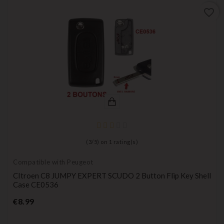
favorite_border
(
3
/
5
) on
1
rating(s)
Compatible with Peugeot
CItroen C8 JUMPY EXPERT SCUDO 2 Button Flip Key Shell
Case CE0536
Price
€8.99