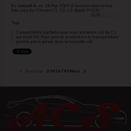
By
renaud A.
on
16 Apr 2024 (
2-button remote key
fob case for Citroen C1, C2, C3, Blade PG22
) :
(
5
/
5
)
Top
Compatibilité parfaite avec mon ancienne clé de C1
qui était HS. Bien penser à remettre le transpondeur
(petite pièce grise) dans la nouvelle clé.


Previous
1
2
3
4
5
6
7
8
9
Next