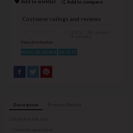
Add to wishlist
Add to compare
Customer ratings and reviews
(
4,8
/
5
)
-
89
rating(s) -
74
review(s)
View distribution
READ REVIEWS
RATE IT
Description
Product Details
Citroën key fob case
- 2 buttons: open/close