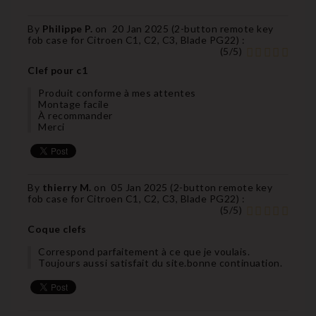
By
Philippe P.
on
20 Jan 2025 (
2-button remote key
fob case for Citroen C1, C2, C3, Blade PG22
) :
(
5
/
5
)
Clef pour c1
Produit conforme à mes attentes
Montage facile
À recommander
Merci
By
thierry M.
on
05 Jan 2025 (
2-button remote key
fob case for Citroen C1, C2, C3, Blade PG22
) :
(
5
/
5
)
Coque clefs
Correspond parfaitement à ce que je voulais.
Toujours aussi satisfait du site.bonne continuation.