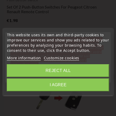
Push button switch
Set Of 2 Push-Button Switches For Peugeot Citroen
Renault Remote Control
Price
€1.98
This website uses its own and third-party cookies to
« Attention, notre société sera fermée pour congés du
improve our services and show you ads related to your
10 aout au 1 septembre inclus. Pour cette raison les
preferences by analyzing your browsing habits. To
commandes sont traitées jusqu'au 7 aout
14H00. Pour
consent to their use, click the Accept button.
le service réparation nous devons réceptionner votre
16 Other Products In The Same Category:
télécommande avant le 6 aout pour qu'elle soit
More information
Customize cookies
réexpédiée avant le 7 aout. Merci pour votre
compréhension»
REJECT ALL
Close
favorite_border
I AGREE
Information