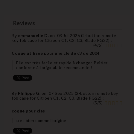
Reviews
By
emmanuelle D.
on
03 Jul 2026 (
2-button remote
key fob case for Citroen C1, C2, C3, Blade PG22
) :
(
4
/
5
)
Coque utilisée pour une clé de c3 de 2004
Elle est très facile et rapide à changer. Boîtier
conforme à l’original. Je recommande !
By
Philippe G.
on
07 Sep 2025 (
2-button remote key
fob case for Citroen C1, C2, C3, Blade PG22
) :
(
5
/
5
)
coque pour cles
tres bien comme l'origine