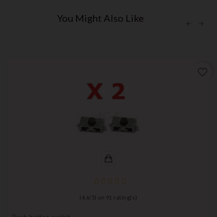
You Might Also Like
favorite_border
(
4,6
/
5
) on
91
rating(s)