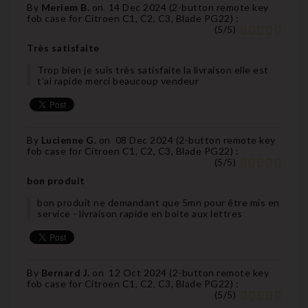
By
Meriem B.
on
14 Dec 2024 (
2-button remote key
fob case for Citroen C1, C2, C3, Blade PG22
) :
(
5
/
5
)
Très satisfaite
Trop bien je suis très satisfaite la livraison elle est
t'ai rapide merci beaucoup vendeur
By
Lucienne G.
on
08 Dec 2024 (
2-button remote key
fob case for Citroen C1, C2, C3, Blade PG22
) :
(
5
/
5
)
bon produit
bon produit ne demandant que 5mn pour être mis en
service - livraison rapide en boite aux lettres
By
Bernard J.
on
12 Oct 2024 (
2-button remote key
fob case for Citroen C1, C2, C3, Blade PG22
) :
(
5
/
5
)