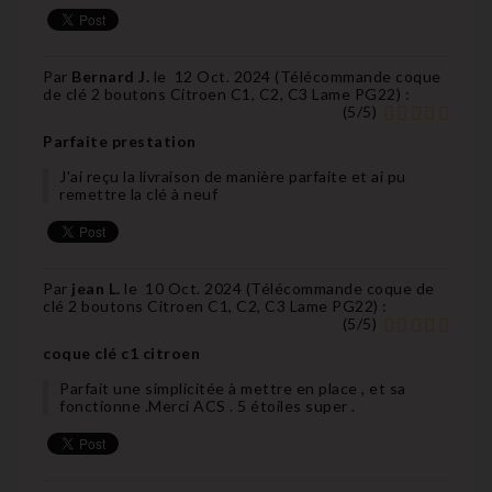
Par
Bernard J.
le
12 Oct. 2024 (
Télécommande coque
de clé 2 boutons Citroen C1, C2, C3 Lame PG22
) :
(
5
/
5
)
Parfaite prestation
J'ai reçu la livraison de manière parfaite et ai pu
remettre la clé à neuf
Par
jean L.
le
10 Oct. 2024 (
Télécommande coque de
clé 2 boutons Citroen C1, C2, C3 Lame PG22
) :
(
5
/
5
)
coque clé c1 citroen
Parfait une simplicitée à mettre en place , et sa
fonctionne .Merci ACS . 5 étoiles super .