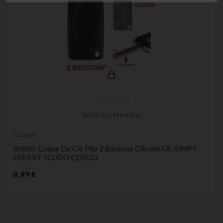
(
4,6
/
5
) sur
14
note(s)
Citroën
Boitier Coque De Clé Plip 2 Boutons Citroen C8 JUMPY
EXPERT SCUDO CE0523
Prix
8,99 €