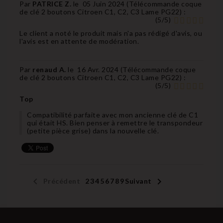
Par
PATRICE Z.
le
05 Juin 2024 (
Télécommande coque
de clé 2 boutons Citroen C1, C2, C3 Lame PG22
) :
(
5
/
5
)
Le client a noté le produit mais n'a pas rédigé d'avis, ou
l'avis est en attente de modération.
Par
renaud A.
le
16 Avr. 2024 (
Télécommande coque
de clé 2 boutons Citroen C1, C2, C3 Lame PG22
) :
(
5
/
5
)
Top
Compatibilité parfaite avec mon ancienne clé de C1
qui était HS. Bien penser à remettre le transpondeur
(petite pièce grise) dans la nouvelle clé.


Précédent
1
2
3
4
5
6
7
8
9
Suivant