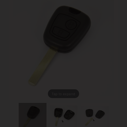
Tap to expand