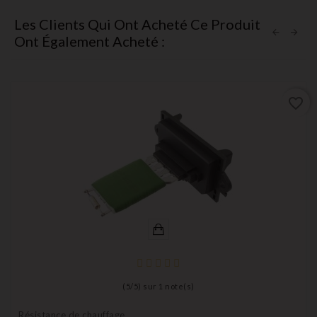
Les Clients Qui Ont Acheté Ce Produit
Ont Également Acheté :
favorite_border
(
5
/
5
) sur
1
note(s)
Résistance de chauffage