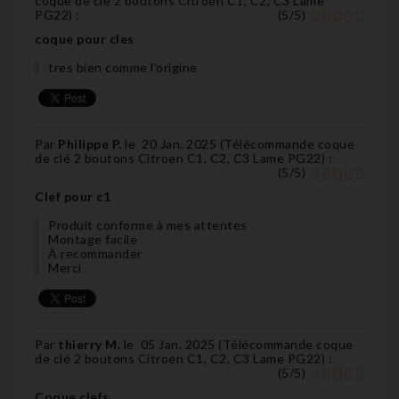
coque de clé 2 boutons Citroen C1, C2, C3 Lame
PG22
) :
(
5
/
5
)
coque pour cles
tres bien comme l'origine
Par
Philippe P.
le
20 Jan. 2025 (
Télécommande coque
de clé 2 boutons Citroen C1, C2, C3 Lame PG22
) :
(
5
/
5
)
Clef pour c1
Produit conforme à mes attentes
Montage facile
À recommander
Merci
Par
thierry M.
le
05 Jan. 2025 (
Télécommande coque
de clé 2 boutons Citroen C1, C2, C3 Lame PG22
) :
(
5
/
5
)
Coque clefs