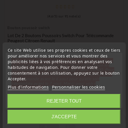
(
4,6
/
5
) sur
91
note(s)
Bouton poussoir switch
Lot De 2 Boutons Poussoirs Switch Pour Télécommande
Peugeot Citroen Renault
Prix
Ce site Web utilise ses propres cookies et ceux de tiers
1,98 €
pour améliorer nos services et vous montrer des
« Attention, notre société sera fermée pour congés du
publicités liées à vos préférences en analysant vos
10 aout au 1 septembre inclus. Pour cette raison les
habitudes de navigation. Pour donner votre
commandes sont traitées jusqu'au 7 aout
14H00. Pour
consentement à son utilisation, appuyez sur le bouton
le service réparation nous devons réceptionner votre
Accepter.
télécommande avant le 6 aout pour qu'elle soit
réexpédiée avant le 7 aout. Merci pour votre
Plus d'informations
Personnaliser les cookies
16 D'autres Produits De La Même
compréhension»
Catégorie :
Fermer
REJETER TOUT
Information
J'ACCEPTE
favorite_border