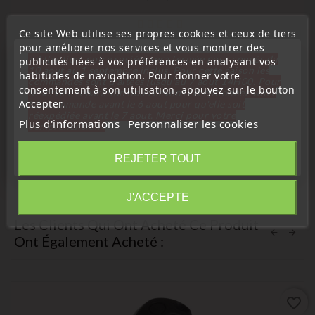
Ce site Web utilise ses propres cookies et ceux de tiers
pour améliorer nos services et vous montrer des
(
4,5
/
5
) sur
4
note(s)
« Attention, notre société sera fermée pour congés du
publicités liées à vos préférences en analysant vos
10 aout au 1 septembre inclus. Pour cette raison les
habitudes de navigation. Pour donner votre
Étui, housse de protection de clés
commandes sont traitées jusqu'au 7 aout
14H00. Pour
consentement à son utilisation, appuyez sur le bouton
le service réparation nous devons réceptionner votre
Étui Housse De Protection De Télécommande Compatible
Accepter.
télécommande avant le 6 aout pour qu'elle soit
VW Golf 4/5/6, Coccinelle, Polo, Passat, Jetta, Eos 2
réexpédiée avant le 7 aout. Merci pour votre
Boutons
Plus d'informations
Personnaliser les cookies
compréhension»
+2
Bleu
Vert
rose
Jaune
rouge
Fermer
Prix
1,00 €
REJETER TOUT
Information
J'ACCEPTE
Les Clients Qui Ont Acheté Ce Produit
Ont Également Acheté :
favorite_border