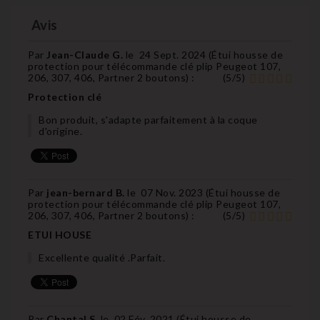
Avis
Par
Jean-Claude G.
le
24 Sept. 2024 (
Étui housse de
protection pour télécommande clé plip Peugeot 107,
206, 307, 406, Partner 2 boutons
) :
(
5
/
5
)
Protection clé
Bon produit, s'adapte parfaitement à la coque
d'origine.
Par
jean-bernard B.
le
07 Nov. 2023 (
Étui housse de
protection pour télécommande clé plip Peugeot 107,
206, 307, 406, Partner 2 boutons
) :
(
5
/
5
)
ETUI HOUSE
Excellente qualité .Parfait.
Par
Chantal S.
le
02 Fév. 2021 (
Étui housse de