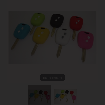
Tap to expand