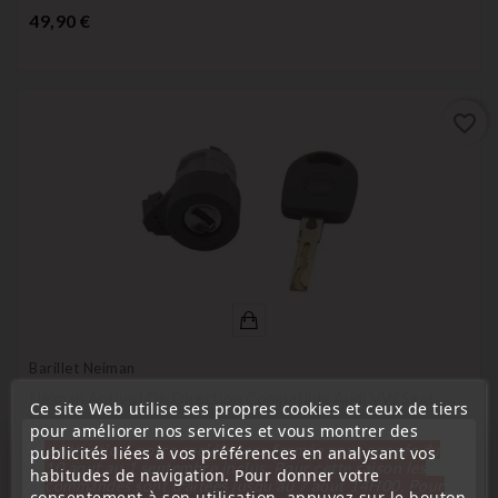
Prix
49,90 €
favorite_border
Barillet Neiman
Neiman Antivol De Direction Compatible Audi VW Seat
Ce site Web utilise ses propres cookies et ceux de tiers
Skoda
pour améliorer nos services et vous montrer des
« Attention, notre société sera fermée pour congés du
Prix
publicités liées à vos préférences en analysant vos
28,99 €
10 aout au 1 septembre inclus. Pour cette raison les
habitudes de navigation. Pour donner votre
commandes sont traitées jusqu'au 7 aout
14H00. Pour
consentement à son utilisation, appuyez sur le bouton