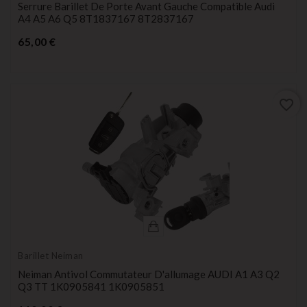
Serrure Barillet De Porte Avant Gauche Compatible Audi
A4 A5 A6 Q5 8T1837167 8T2837167
Prix
65,00 €
favorite_border
Barillet Neiman
Neiman Antivol Commutateur D'allumage AUDI A1 A3 Q2
Q3 TT 1K0905841 1K0905851