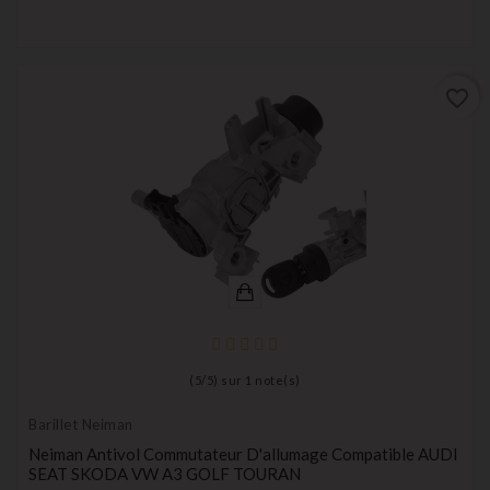
favorite_border
(
5
/
5
) sur
1
note(s)
Barillet Neiman
Neiman Antivol Commutateur D'allumage Compatible AUDI
SEAT SKODA VW A3 GOLF TOURAN