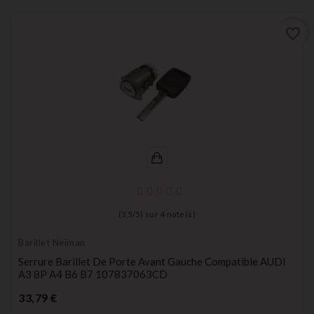
favorite_border
(
3,5
/
5
) sur
4
note(s)
Barillet Neiman
Serrure Barillet De Porte Avant Gauche Compatible AUDI
A3 8P A4 B6 B7 107837063CD
Prix
33,79 €