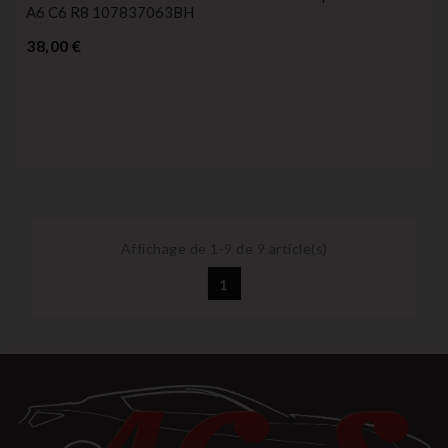
A6 C6 R8 107837063BH
Prix
38,00 €
Affichage de 1-9 de 9 article(s)
1