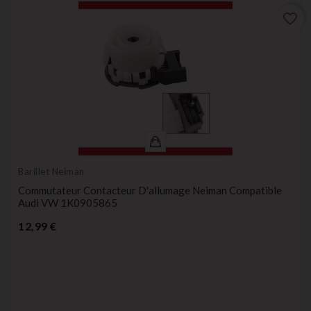
favorite_border
Barillet Neiman
Commutateur Contacteur D'allumage Neiman Compatible
Audi VW 1K0905865
Prix
12,99 €