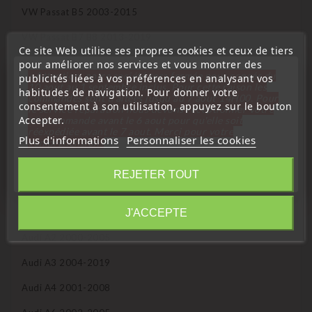
VW Passat B5 2003-2015
VW Passat B7 B8 2013-2019
Ce site Web utilise ses propres cookies et ceux de tiers
VW Polo 2002-2019
pour améliorer nos services et vous montrer des
« Attention, notre société sera fermée pour congés du
publicités liées à vos préférences en analysant vos
10 aout au 1 septembre inclus. Pour cette raison les
VW Scirocco 2009-2019
habitudes de navigation. Pour donner votre
commandes sont traitées jusqu'au 7 aout
14H00. Pour
consentement à son utilisation, appuyez sur le bouton
le service réparation nous devons réceptionner votre
VW Tiguan 2008-2018
Accepter.
télécommande avant le 6 aout pour qu'elle soit
réexpédiée avant le 7 aout. Merci pour votre
VW Touran 2003-2015
Plus d'informations
Personnaliser les cookies
compréhension»
VW Transporter 2003-2019
Fermer
REJETER TOUT
VW Up! 2012-2019
Information
J'ACCEPTE
Audi A1 2011-2018
Audi A2 2000-2005
Audi A3 2004-2019
Audi A4 2001-2008