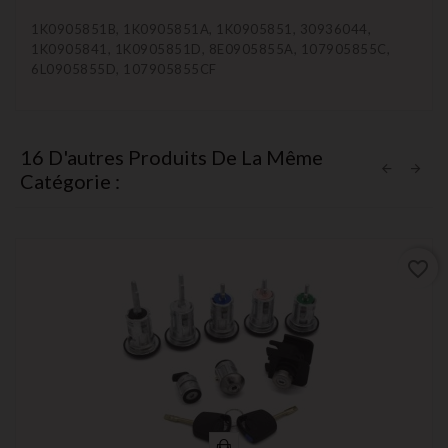
1K0905851B, 1K0905851A, 1K0905851, 30936044,
1K0905841, 1K0905851D, 8E0905855A, 107905855C,
6L0905855D, 107905855CF
16 D'autres Produits De La Même
Catégorie :
favorite_border