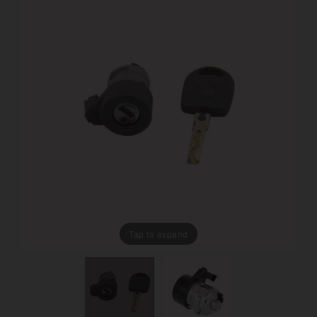
Tap to expand