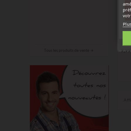
amé
sep
7 a
pré
tél
vot
Me
Peug
Plu
Boiti
Compa
Trave
9,99
Tous les produits de vente
Aff