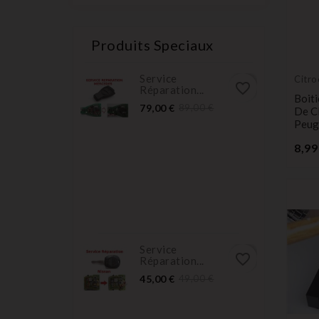
Produits Speciaux
Service
Citro
favorite_border
Réparation...
Boit
Prix
Prix
79,00 €
89,00 €
De Cl
normal
Peug
8,99
Service
favorite_border
Réparation...
Prix
Prix
45,00 €
49,00 €
normal