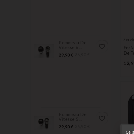
Servi
Pommeau De
favorite_border
Vitesse 6...
Forf
De T
Prix
Prix
29,90 €
36,90 €
normal
12,9
Pommeau De
favorite_border
Vitesse 5...
Prix
Prix
29,90 €
36,90 €
normal
Ce s
« A