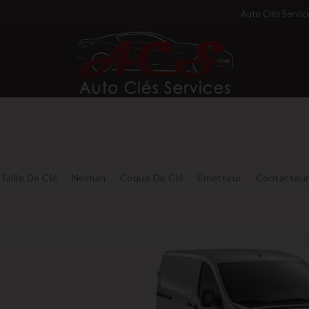
Auto Clés Servic
Taille De Clé
Neiman
Coque De Clé
Emetteur
Contacteu