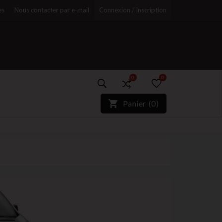
es
Nous contacter par e-mail
Connexion / Inscription
0
0
)*}
Panier
(
0
)
r