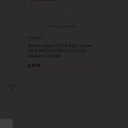
(
3
/
5
) sur
1
note(s)
Peugeot
Boitier Coque De Clé Plip CItroen
C8 JUMPY EXPERT SCUDO 2
Boutons CE0536
Prix
8,99 €
favorite_border