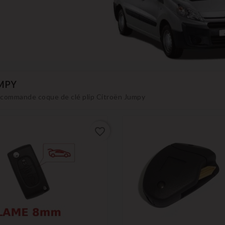
MPY
commande coque de clé plip Citroën Jumpy
favorite_border