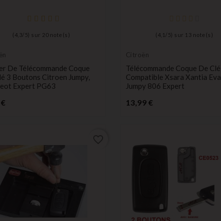
(
4,3
/
5
) sur
20
note(s)
(
4,1
/
5
) sur
13
note(s)
ën
Citroën
ier De Télécommande Coque
Télécommande Coque De Clé 
é 3 Boutons Citroen Jumpy,
Compatible Xsara Xantia Eva
eot Expert PG63
Jumpy 806 Expert
Prix
Prix
 €
13,99 €
favorite_border