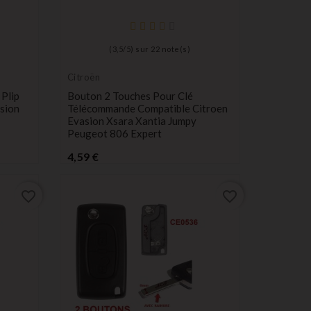
(
3,5
/
5
) sur
22
note(s)
Citroën
Plip
Bouton 2 Touches Pour Clé
sion
Télécommande Compatible Citroen
Evasion Xsara Xantia Jumpy
Peugeot 806 Expert
Prix
4,59 €
favorite_border
favorite_border