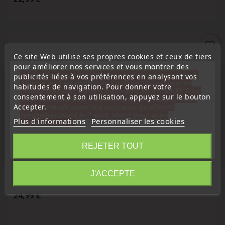
favorite_border
Ce site Web utilise ses propres cookies et ceux de tiers
pour améliorer nos services et vous montrer des
« Attention, notre société sera fermée pour congés du
publicités liées à vos préférences en analysant vos
10 aout au 1 septembre inclus. Pour cette raison les
habitudes de navigation. Pour donner votre
commandes sont traitées jusqu'au 7 aout
14H00. Pour
consentement à son utilisation, appuyez sur le bouton
le service réparation nous devons réceptionner votre
Accepter.
télécommande avant le 6 aout pour qu'elle soit
réexpédiée avant le 7 aout. Merci pour votre
Plus d'informations
Personnaliser les cookies
compréhension»
Fermer
REJETER TOUT
Télécommandes Émetteurs
Information
Télécommande Clé Alfa Romeo 147, 156, 166, GT 2
J'ACCEPTE
Boutons Sans LED
Prix
24,99 €