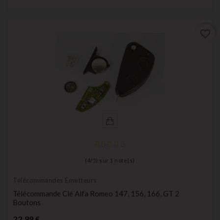
favorite_border
(
4
/
5
) sur
1
note(s)
Télécommandes Émetteurs
Télécommande Clé Alfa Romeo 147, 156, 166, GT 2
Boutons
Prix
22,99 €