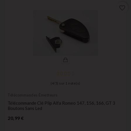
favorite_border
(
4
/
5
) sur
1
note(s)
Télécommandes Émetteurs
Télécommande Clé Plip Alfa Romeo 147, 156, 166, GT 3
Boutons Sans Led
Prix
20,99 €