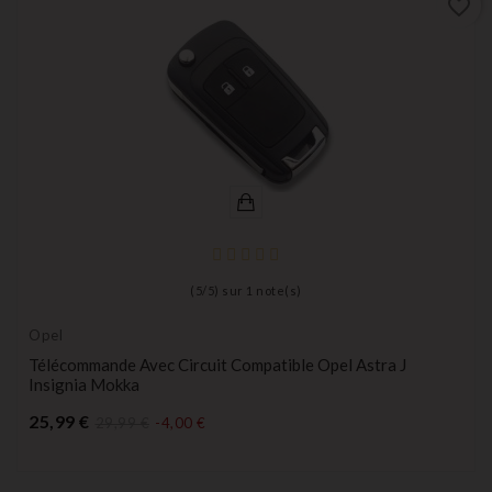
favorite_border
(
5
/
5
) sur
1
note(s)
Opel
Télécommande Avec Circuit Compatible Opel Astra J
Insignia Mokka
Prix
25,99 €
29,99 €
-4,00 €