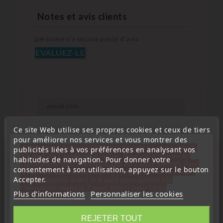
Notes et avis clients
personne n'a encore posté d'avis
EVALUEZ-LE
J'accepte les conditions générales et la
Ce site Web utilise ses propres cookies et ceux de tiers
politique de confidentialité
pour améliorer nos services et vous montrer des
« Attention, notre société sera fermée pour congés du
publicités liées à vos préférences en analysant vos
10 aout au 1 septembre inclus. Pour cette raison les
PRÉVENEZ-MOI QUAND
habitudes de navigation. Pour donner votre
commandes sont traitées jusqu'au 7 aout
14H00. Pour
DISPONIBLE
consentement à son utilisation, appuyez sur le bouton
le service réparation nous devons réceptionner votre
Accepter.
télécommande avant le 6 aout pour qu'elle soit
réexpédiée avant le 7 aout. Merci pour votre
Plus d'informations
Personnaliser les cookies
compréhension»
Fermer
REJETER TOUT