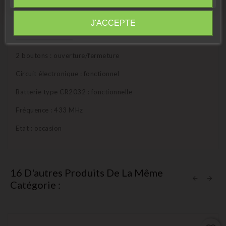
Information
J'ACCEPTE
Description
Détails du produit
2 boutons : ouverture/fermeture
Circuit électronique : fonctionnel
Batterie type CR2032 : fonctionnelle
Fréquence : 433 MHz
Etat : occasion
16 D'autres Produits De La Même
Catégorie :