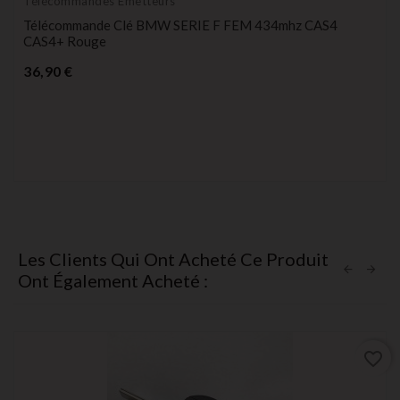
Télécommandes Émetteurs
Télécommande Clé BMW SERIE F FEM 434mhz CAS4
CAS4+ Rouge
Prix
36,90 €
Les Clients Qui Ont Acheté Ce Produit
Ont Également Acheté :
favorite_border