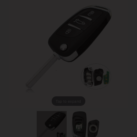
Tap to expand