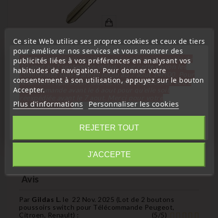
Ce site Web utilise ses propres cookies et ceux de tiers
pour améliorer nos services et vous montrer des
« Attention, notre société sera fermée pour congés du
publicités liées à vos préférences en analysant vos
(
4,8
/
5
) sur
28
note(s)
10 aout au 1 septembre inclus. Pour cette raison les
habitudes de navigation. Pour donner votre
commandes sont traitées jusqu'au 7 aout
14H00. Pour
consentement à son utilisation, appuyez sur le bouton
Toyota
le service réparation nous devons réceptionner votre
Accepter.
télécommande avant le 6 aout pour qu'elle soit
Télécommande Coque De Clé Plip Toyota Yaris RAV4 Celica
réexpédiée avant le 7 aout. Merci pour votre
Plus d'informations
Personnaliser les cookies
Prius Avensis Corolla Verso TOY63
compréhension»
Prix
4,99 €
Fermer
REJETER TOUT
Information
J'ACCEPTE
Avis
Par
Gildas L.
le
22 Nov. 2025 (
Lot de 2 boutons
poussoirs switch pour Télécommande Peugeot,
Citroen, Renault
) :
(
5
/
5
)