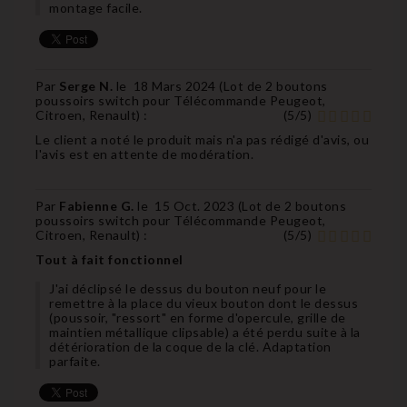
montage facile.
Par
Serge N.
le
18 Mars 2024 (
Lot de 2 boutons
poussoirs switch pour Télécommande Peugeot,
Citroen, Renault
) :
(
5
/
5
)
Le client a noté le produit mais n'a pas rédigé d'avis, ou
l'avis est en attente de modération.
Par
Fabienne G.
le
15 Oct. 2023 (
Lot de 2 boutons
poussoirs switch pour Télécommande Peugeot,
Citroen, Renault
) :
(
5
/
5
)
Tout à fait fonctionnel
J'ai déclipsé le dessus du bouton neuf pour le
remettre à la place du vieux bouton dont le dessus
(poussoir, "ressort" en forme d'opercule, grille de
maintien métallique clipsable) a été perdu suite à la
détérioration de la coque de la clé. Adaptation
parfaite.