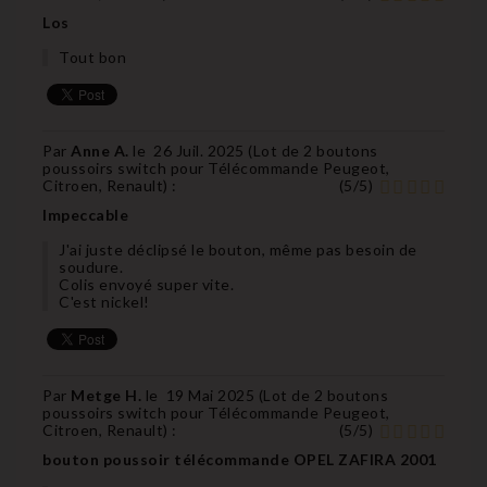
Los
Tout bon
Par
Anne A.
le
26 Juil. 2025 (
Lot de 2 boutons
poussoirs switch pour Télécommande Peugeot,
Citroen, Renault
) :
(
5
/
5
)
Impeccable
J'ai juste déclipsé le bouton, même pas besoin de
soudure.
Colis envoyé super vite.
C'est nickel!
Par
Metge H.
le
19 Mai 2025 (
Lot de 2 boutons
poussoirs switch pour Télécommande Peugeot,
Citroen, Renault
) :
(
5
/
5
)
bouton poussoir télécommande OPEL ZAFIRA 2001