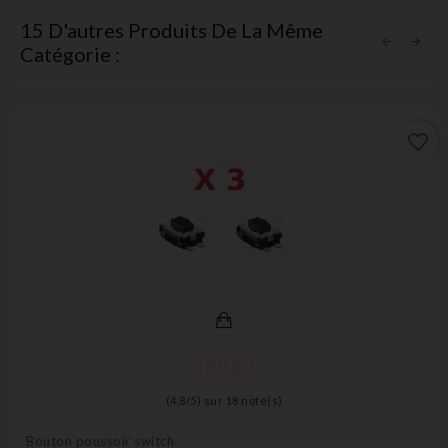
15 D'autres Produits De La Même
Catégorie :
favorite_border
(
4,8
/
5
) sur
18
note(s)
Bouton poussoir switch