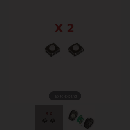
Tap to expand