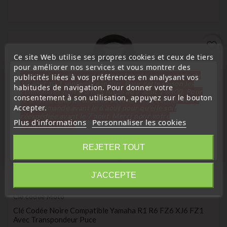
favorite_border
Ce site Web utilise ses propres cookies et ceux de tiers
pour améliorer nos services et vous montrer des
« Attention, notre société sera fermée pour congés du
publicités liées à vos préférences en analysant vos
10 aout au 1 septembre inclus. Pour cette raison les
habitudes de navigation. Pour donner votre
commandes sont traitées jusqu'au 7 aout
14H00. Pour
consentement à son utilisation, appuyez sur le bouton
le service réparation nous devons réceptionner votre
Accepter.
télécommande avant le 6 aout pour qu'elle soit
réexpédiée avant le 7 aout. Merci pour votre
Plus d'informations
Personnaliser les cookies
compréhension»
Fermer
REJETER TOUT
Information
J'ACCEPTE
(
4,2
/
5
) sur
10
note(s)
Clé codée Moto
Clé Codée Noire Compatible Yamaha R1 R6 FZ6 XJ6 FZ1
Avec Transpondeur Puce