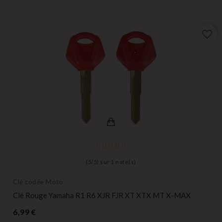
favorite_border
(
5
/
5
) sur
1
note(s)
Clé codée Moto
Clé Rouge Yamaha R1 R6 XJR FJR XT XTX MT X-MAX
Prix
6,99 €