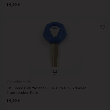
Prix
19,99 €
favorite_border
Clé codée Moto
Clé Codée Bleu Yamaha R1 R6 FZ6 XJ6 FZ1 Avec
Transpondeur Puce
Prix
19,99 €