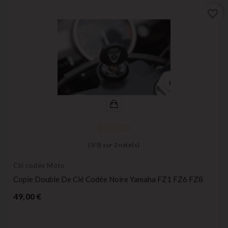
favorite_border
(
5
/
5
) sur
2
note(s)
Clé codée Moto
Copie Double De Clé Codée Noire Yamaha FZ1 FZ6 FZ8
Prix
49,00 €