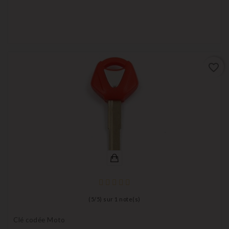
favorite_border
(
5
/
5
) sur
1
note(s)
Clé codée Moto