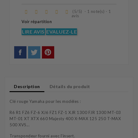
(
5
/
5
)
-
1
note(s) -
1
avis
Voir répartition
LIRE AVIS
EVALUEZ-LE
Description
Détails du produit
Clé rouge Yamaha pour les modèles :
R6 R1 FZ6 FZ-6 XJ6 FZ1 FZ-1 XJR 1300 FJR 1300 MT-03
MT-01 XT XTX 660 Majesty 400 X-MAX 125 250 T-MAX
500 XVS...
Transpondeur fourni avec l'insert.