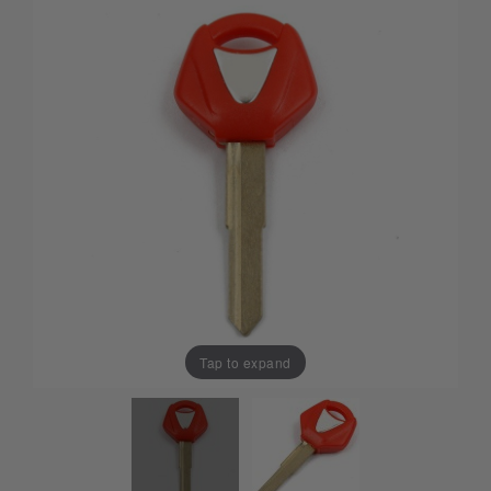
Tap to expand