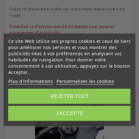
Cette clé devra être codée sur votre moto depuis votre clé
rouge.
Attention se n'est pas une clé clé master pour pouvoir
programmer d'autres clés.
Ce site Web utilise ses propres cookies et ceux de tiers
pour améliorer nos services et vous montrer des
publicités liées à vos préférences en analysant vos
16 D'autres Produits De La Même
habitudes de navigation. Pour donner votre
consentement à son utilisation, appuyez sur le bouton
Catégorie :
Accepter.
Plus d'informations
Personnaliser les cookies
favorite_border
REJETER TOUT
J'ACCEPTE