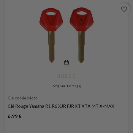
favorite_border
(
5
/
5
) sur
1
note(s)
Clé codée Moto
Clé Rouge Yamaha R1 R6 XJR FJR XT XTX MT X-MAX
Prix
6,99 €