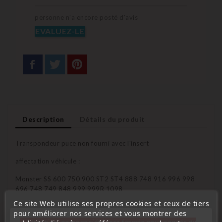
personne n'a encore posté d'avis
EVALUEZ-LE
Description
Détails du produit
Transpondeur puce non fourni avec l'insert
affectation véhicule :
Monster SS 600 750 900 ST2 ST4 888 748 916 996 998
696 748 749 848 999 999R 1098
Ce site Web utilise ses propres cookies et ceux de tiers
pour améliorer nos services et vous montrer des
« Attention, notre société sera fermée pour congés du