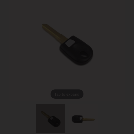
Tap to expand