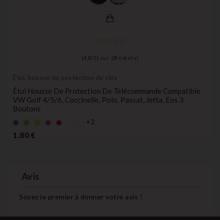
(
4,8
/
5
) sur
28
note(s)
Étui, housse de protection de clés
Étui Housse De Protection De Télécommande Compatible
VW Golf 4/5/6, Coccinelle, Polo, Passat, Jetta, Eos 3
Boutons
+2
Bleu
Vert
Jaune
rose
rouge
Prix
1,80 €
Avis
Soyez le premier à donner votre avis !