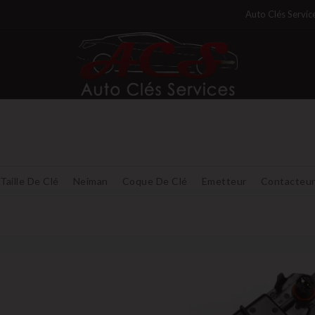
Auto Clés Servic
Taille De Clé
Neiman
Coque De Clé
Emetteur
Contacteu