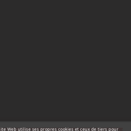
ite Web utilise ses propres cookies et ceux de tiers pour
ttention, notre société sera fermée pour congés du 10 aout au 1