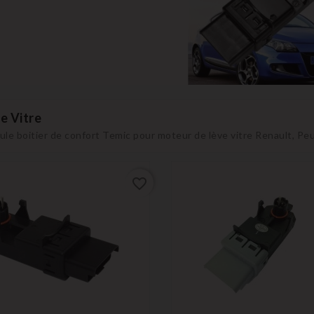
e Vitre
le boitier de confort Temic pour moteur de lève vitre Renault, Peug
favorite_border