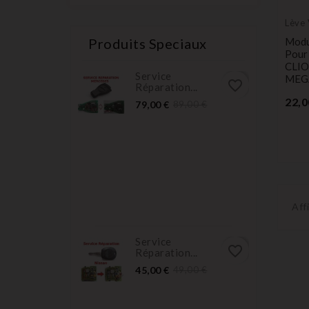
Lève 
Produits Speciaux
Modu
Pour
CLIO
Service
MEG
favorite_border
Réparation...
22,0
Prix
Prix
79,00 €
89,00 €
normal
Aff
Service
favorite_border
Réparation...
Prix
Prix
45,00 €
49,00 €
normal