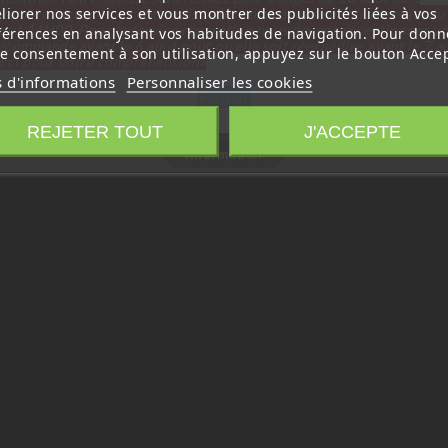
liorer nos services et vous montrer des publicités liées à vos
tembre inclus. Pour cette raison les commandes sont traitées jusqu
out
14H00. Pour le service réparation nous devons réceptionner vo
férences en analysant vos habitudes de navigation. Pour donn
écommande avant le 6 aout pour qu'elle soit réexpédiée avant le 7 a
re consentement à son utilisation, appuyez sur le bouton Accep
rci pour votre compréhension»
s d'informations
Personnaliser les cookies
Fermer
REJETER TOUT
J'ACCEPTE
Information