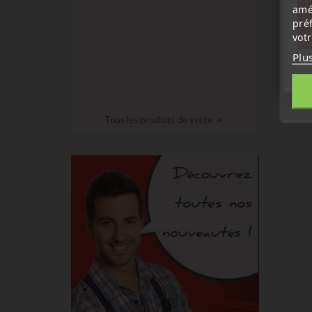
amé
sep
7 a
pré
tél
vot
Me
Plu
Tous les produits de vente