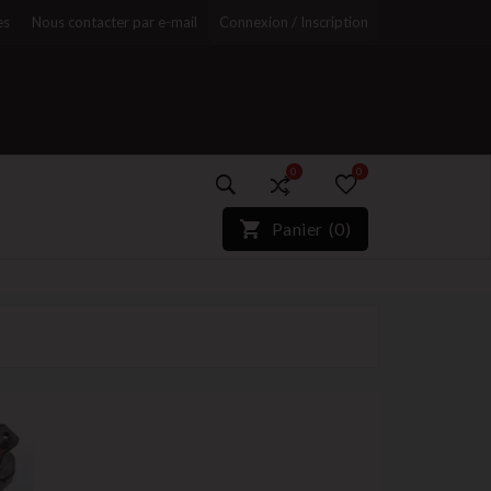
es
Nous contacter par e-mail
Connexion / Inscription
0
0
)*}
Panier
(
0
)
r