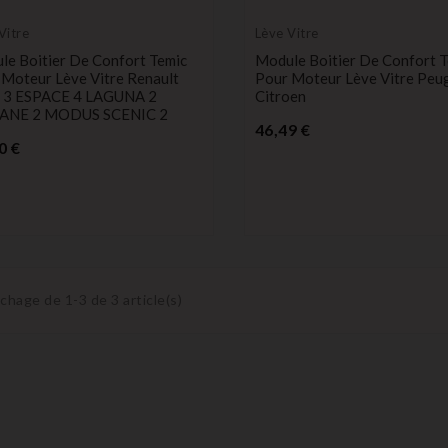
Vitre
Lève Vitre
le Boitier De Confort Temic
Module Boitier De Confort 
 Moteur Lève Vitre Renault
Pour Moteur Lève Vitre Peu
 3 ESPACE 4 LAGUNA 2
Citroen
ANE 2 MODUS SCENIC 2
Prix
46,49 €
Prix
0 €
ichage de 1-3 de 3 article(s)