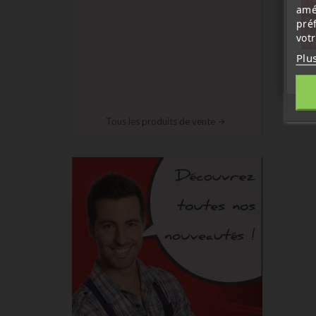
amé
sep
7 a
pré
tél
vot
Me
Plu
Tous les produits de vente