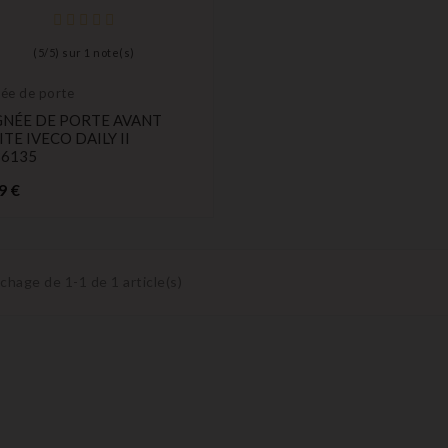
(
5
/
5
) sur
1
note(s)
ée de porte
GNÉE DE PORTE AVANT
TE IVECO DAILY II
36135
Prix
9 €
ichage de 1-1 de 1 article(s)