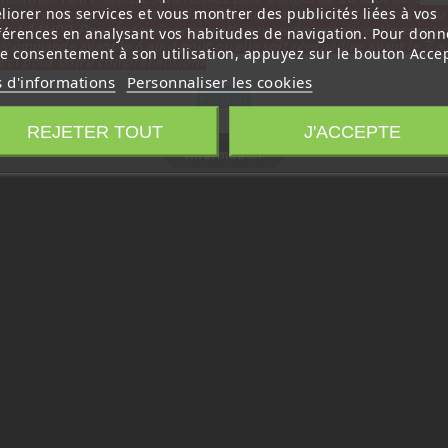
liorer nos services et vous montrer des publicités liées à vos
tembre inclus. Pour cette raison les commandes sont traitées jusqu
out
14H00. Pour le service réparation nous devons réceptionner vo
férences en analysant vos habitudes de navigation. Pour donn
écommande avant le 6 aout pour qu'elle soit réexpédiée avant le 7 a
re consentement à son utilisation, appuyez sur le bouton Accep
rci pour votre compréhension»
s d'informations
Personnaliser les cookies
Fermer
REJETER TOUT
J'ACCEPTE
Information