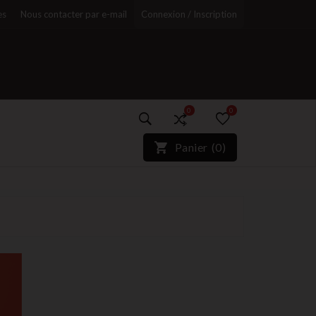
es
Nous contacter par e-mail
Connexion / Inscription
0
0
)*}
Panier
(
0
)
r