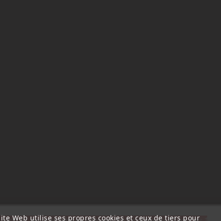
ite Web utilise ses propres cookies et ceux de tiers pour
ttention, notre société sera fermée pour congés du 10 aout au 1