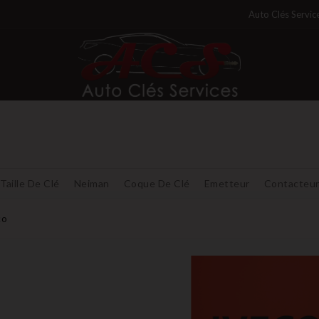
Auto Clés Servic
Taille De Clé
Neiman
Coque De Clé
Emetteur
Contacteu
co