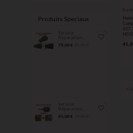
Baril
Produits Speciaux
Neim
Comp
107 
Service
N05
favorite_border
Réparation...
41,0
Prix
Prix
79,00 €
89,00 €
normal
Aff
Service
favorite_border
Réparation...
Prix
Prix
45,00 €
49,00 €
normal