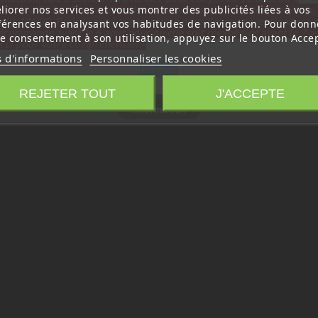
liorer nos services et vous montrer des publicités liées à vos
tembre inclus. Pour cette raison les commandes sont traitées jusqu
out
14H00. Pour le service réparation nous devons réceptionner vo
férences en analysant vos habitudes de navigation. Pour donn
écommande avant le 6 aout pour qu'elle soit réexpédiée avant le 7 a
re consentement à son utilisation, appuyez sur le bouton Accep
rci pour votre compréhension»
s d'informations
Personnaliser les cookies
Fermer
REJETER TOUT
J'ACCEPTE
Information