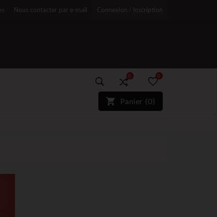
es
Nous contacter par e-mail
Connexion / Inscription
0
0
)*}
Panier
(
0
)
r