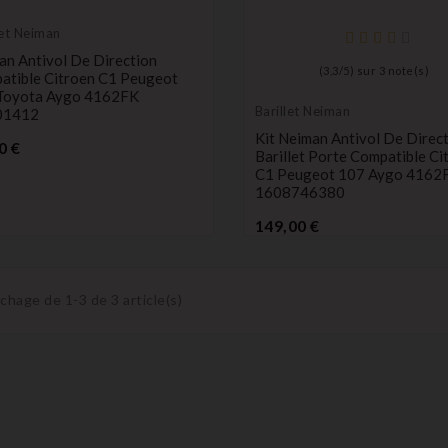
let Neiman
an Antivol De Direction
(
3,3
/
5
) sur
3
note(s)
atible Citroen C1 Peugeot
Toyota Aygo 4162FK
Barillet Neiman
01412
Kit Neiman Antivol De Direc
Prix
0 €
Barillet Porte Compatible Ci
C1 Peugeot 107 Aygo 4162
1608746380
Prix
149,00 €
ichage de 1-3 de 3 article(s)