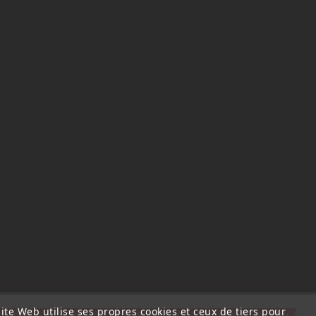
ite Web utilise ses propres cookies et ceux de tiers pour
ttention, notre société sera fermée pour congés du 10 aout au 1