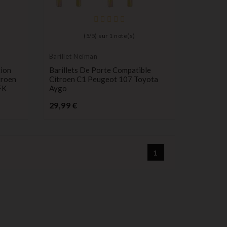
(
5
/
5
) sur
1
note(s)
Barillet Neiman
tion
Barillets De Porte Compatible
troen
Citroen C1 Peugeot 107 Toyota
FK
Aygo
Prix
29,99 €
1