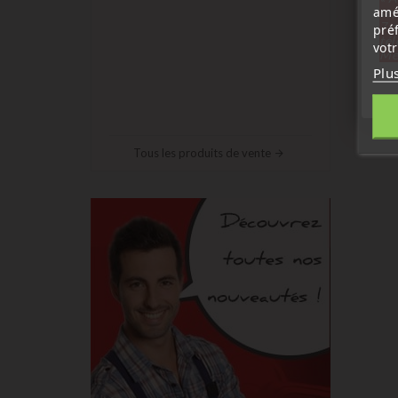
amé
sep
7 a
pré
tél
vot
Me
Plu
Tous les produits de vente