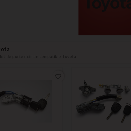
yota
llet de porte neiman compatible Toyota
favorite_border