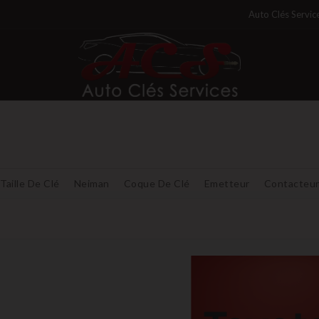
Auto Clés Servic
Taille De Clé
Neiman
Coque De Clé
Emetteur
Contacteu