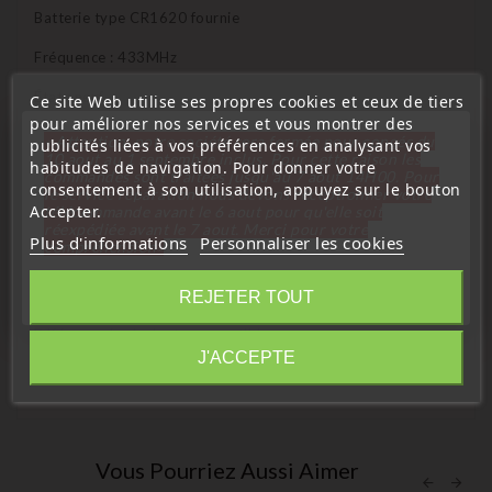
Batterie type CR1620 fournie
Fréquence : 433MHz
État : neuf
Ce site Web utilise ses propres cookies et ceux de tiers
pour améliorer nos services et vous montrer des
Affectation véhicule compatible :
« Attention, notre société sera fermée pour congés du
publicités liées à vos préférences en analysant vos
10 aout au 1 septembre inclus. Pour cette raison les
habitudes de navigation. Pour donner votre
commandes sont traitées jusqu'au 7 aout
14H00. Pour
- Mazda 2 (2007-2011)
consentement à son utilisation, appuyez sur le bouton
le service réparation nous devons réceptionner votre
Accepter.
télécommande avant le 6 aout pour qu'elle soit
- Mazda 6 Wango (2010-2012)
réexpédiée avant le 7 aout. Merci pour votre
Plus d'informations
Personnaliser les cookies
compréhension»
- Mazda CX7 (2006-2009)
Fermer
- Mazda CX9 (2007-2009)
REJETER TOUT
Référence équivalente compatible :
Information
J'ACCEPTE
CC33675RYC, Siemens : 5WK43409F 092810
Vous Pourriez Aussi Aimer