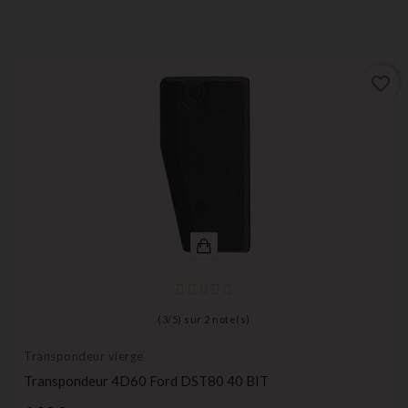
favorite_border
(
3
/
5
) sur
2
note(s)
Transpondeur vierge
Transpondeur 4D60 Ford DST80 40 BIT