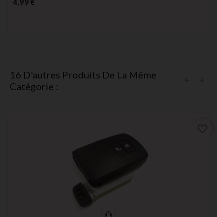
Prix
4,99 €
16 D'autres Produits De La Même
Catégorie :
favorite_border