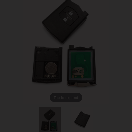
Tap to expand