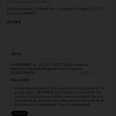
Télécommandes Émetteurs
Télécommande Clé Émetteur Compatible Peugeot 207 2
Boutons 6490EE
Prix
29,99 €
Avis
Par
ALAIN L.
le
20 Oct. 2022 (
Télécommande
émetteur Renault Megane Scenic Laguna
S108627BN0
) :
(
1
/
5
)
impossible
ne fonctionne pas et il n y a pas de notice pour la clé
je suis déçu. REPONSE ACS Bonjour cet article est
vendu d'occasion pour pièce comme indiqué dans la
fiche produit, ensuite tout dépend du véhicule et de
la référence équivalente. Bien Cordialement