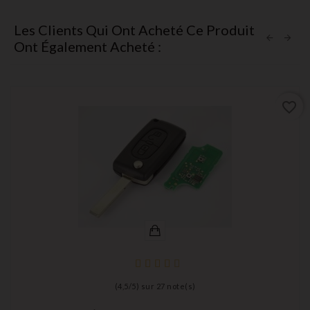
Les Clients Qui Ont Acheté Ce Produit
Ont Également Acheté :
favorite_border
(
4,5
/
5
) sur
27
note(s)