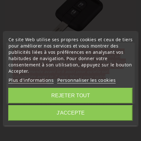
Ce site Web utilise ses propres cookies et ceux de tiers
pour améliorer nos services et vous montrer des
« Attention, notre société sera fermée pour congés du
publicités liées à vos préférences en analysant vos
10 aout au 1 septembre inclus. Pour cette raison les
habitudes de navigation. Pour donner votre
commandes sont traitées jusqu'au 7 aout
14H00. Pour
consentement à son utilisation, appuyez sur le bouton
le service réparation nous devons réceptionner votre
Accepter.
télécommande avant le 6 aout pour qu'elle soit
(
5
/
5
) sur
2
note(s)
réexpédiée avant le 7 aout. Merci pour votre
Plus d'informations
Personnaliser les cookies
compréhension»
Télécommandes Émetteurs
Fermer
REJETER TOUT
Télécommande Électronique Émetteur Nissan 2 Boutons
5WK4 876 /818 Qashqai, Navara, Note, Patrol, Micra ...
Information
Prix
24,99 €
J'ACCEPTE