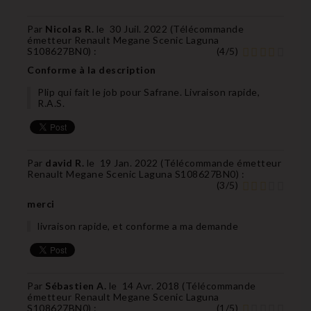
Par
Nicolas R.
le
30 Juil. 2022 (
Télécommande
émetteur Renault Megane Scenic Laguna
S108627BN0
) :
(
4
/
5
)
Conforme à la description
Plip qui fait le job pour Safrane. Livraison rapide,
R.A.S.
Par
david R.
le
19 Jan. 2022 (
Télécommande émetteur
Renault Megane Scenic Laguna S108627BN0
) :
(
3
/
5
)
merci
livraison rapide, et conforme a ma demande
Par
Sébastien A.
le
14 Avr. 2018 (
Télécommande
émetteur Renault Megane Scenic Laguna
S108627BN0
) :
(
1
/
5
)