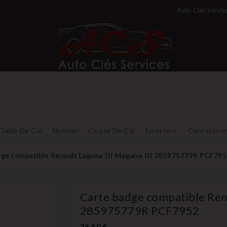
Auto Clés Servic
Taille De Clé
Neiman
Coque De Clé
Emetteur
Contacteu
dge compatible Renault Laguna III Megane III 285975779R PCF79
Carte badge compatible Rena
285975779R PCF7952
26,50 €