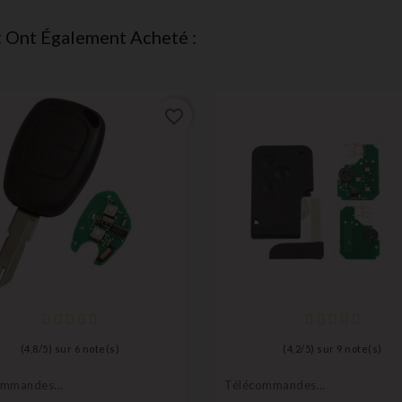
t Ont Également Acheté :
favorite_border
(
4,8
/
5
) sur
6
note(s)
(
4,2
/
5
) sur
9
note(s)
ommandes
Télécommandes
eurs
Émetteurs