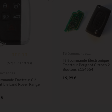
Télécommandes
Émetteurs
Télécommande Électronique
(
5
/
5
) sur
1
note(s)
Émetteur Peugeot Citroen 2
Boutons E154554
ommandes
Prix
eurs
19,99 €
ommande Émetteur Clé
tible Land Rover Range
Prix
 €