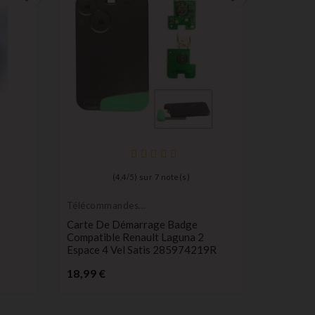
Télécom
Émetteur
Télécom
(
4,4
/
5
) sur
7
note(s)
Boutons
P
35,90 €
Télécommandes
Émetteurs
Carte De Démarrage Badge
Compatible Renault Laguna 2
Espace 4 Vel Satis 285974219R
Prix
18,99 €