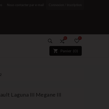
es
Nous contacter par e-mail
Connexion / Inscription
0
0
)*}
Panier
(
0
)
r
52
ult Laguna III Megane III