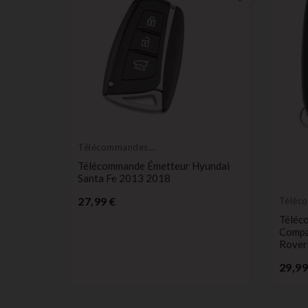
Télécommandes
Émetteurs
t
Télécommande Émetteur Hyundai
a Mondeo
Santa Fe 2013 2018
Prix
27,99 €
Téléc
Émett
Téléc
Compa
Rover
29,99