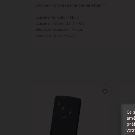
Qui peux programmer cet émetteur ?
Garage Renault – Non
Garage indépendant – Oui
électromécanicien – Oui
Serrurier Auto – Oui
favorite_border
Ce s
« A
amé
sep
7 a
pré
tél
vot
Me