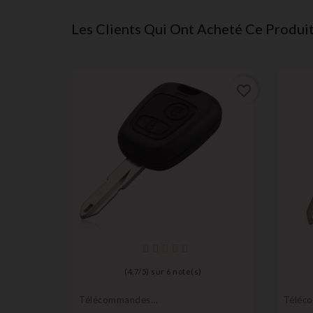
Les Clients Qui Ont Acheté Ce Produi
favorite_border
favorite_border
(
4,7
/
5
) sur
6
note(s)
Télécommandes
Téléc
Émetteurs
Émett