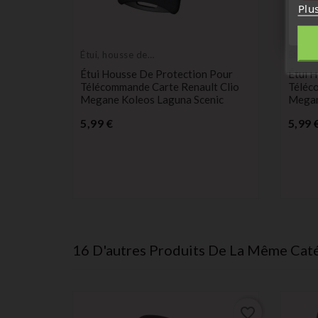
Plu
Étui, housse de
Étui, 
protection de clés
protec
Étui Housse De Protection Pour
Étui 
Télécommande Carte Renault Clio
Téléc
Megane Koleos Laguna Scenic
Megan
Prix
5,99 €
5,99 
16 D'autres Produits De La Même Caté
favorite_border
favorite_border