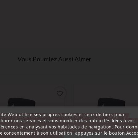
Vous Pourriez Aussi Aimer
favorite_border
ite Web utilise ses propres cookies et ceux de tiers pour
ttention, notre société sera fermée pour congés du 10 aout au 1
liorer nos services et vous montrer des publicités liées à vos
tembre inclus. Pour cette raison les commandes sont traitées jusqu
out
14H00. Pour le service réparation nous devons réceptionner vo
férences en analysant vos habitudes de navigation. Pour donn
écommande avant le 6 aout pour qu'elle soit réexpédiée avant le 7 a
re consentement à son utilisation, appuyez sur le bouton Accep
rci pour votre compréhension»