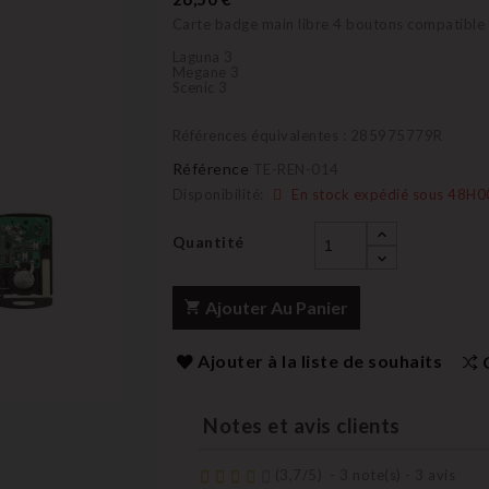
Carte badge main libre 4 boutons compatible
Laguna 3
Megane 3
Scenic 3
Références équivalentes : 285975779R
Référence
TE-REN-014
Disponibilité:
En stock expédié sous 48H0
Quantité
Ajouter Au Panier
Ajouter à la liste de souhaits
Notes et avis clients
(
3,7
/
5
)
-
3
note(s) -
3
avis