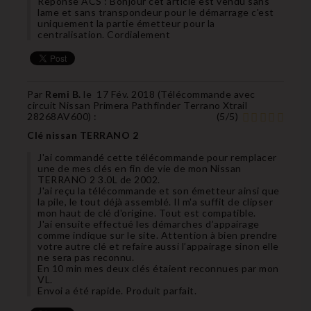
Reponse ACS : Bonjour cet article est vendu sans
lame et sans transpondeur pour le démarrage c'est
uniquement la partie émetteur pour la
centralisation. Cordialement
Par
Remi B.
le
17 Fév. 2018 (
Télécommande avec
circuit Nissan Primera Pathfinder Terrano Xtrail
28268AV600
) :
(
5
/
5
)
Clé nissan TERRANO 2
J'ai commandé cette télécommande pour remplacer
une de mes clés en fin de vie de mon Nissan
TERRANO 2 3.0L de 2002.
J'ai reçu la télécommande et son émetteur ainsi que
la pile, le tout déjà assemblé. Il m'a suffit de clipser
mon haut de clé d'origine. Tout est compatible.
J'ai ensuite effectué les démarches d’appairage
comme indique sur le site. Attention à bien prendre
votre autre clé et refaire aussi l’appairage sinon elle
ne sera pas reconnu.
En 10 min mes deux clés étaient reconnues par mon
VL.
Envoi a été rapide. Produit parfait.