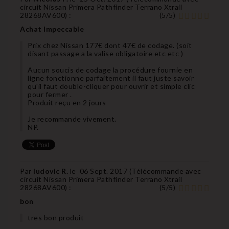
circuit Nissan Primera Pathfinder Terrano Xtrail
28268AV600
) :
(
5
/
5
)
Achat Impeccable
Prix chez Nissan 177€ dont 47€ de codage. (soit
disant passage a la valise obligatoire etc etc )
Aucun soucis de codage la procédure fournie en
ligne fonctionne parfaitement il faut juste savoir
qu'il faut double-cliquer pour ouvrir et simple clic
pour fermer .
Produit reçu en 2 jours
Je recommande vivement.
NP.
Par
ludovic R.
le
06 Sept. 2017 (
Télécommande avec
circuit Nissan Primera Pathfinder Terrano Xtrail
28268AV600
) :
(
5
/
5
)
bon
tres bon produit