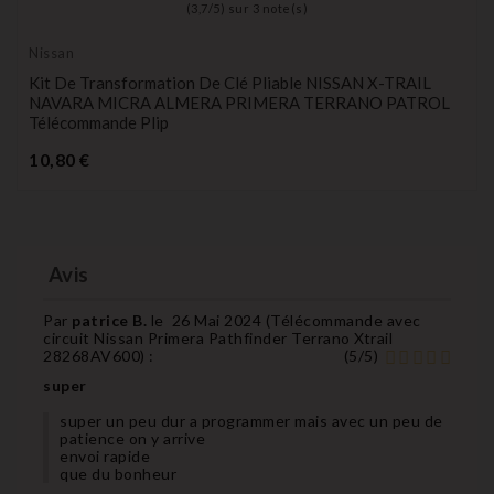
(
3,7
/
5
) sur
3
note(s)
Nissan
Kit De Transformation De Clé Pliable NISSAN X-TRAIL
NAVARA MICRA ALMERA PRIMERA TERRANO PATROL
Télécommande Plip
Prix
10,80 €
Avis
Par
patrice B.
le
26 Mai 2024 (
Télécommande avec
circuit Nissan Primera Pathfinder Terrano Xtrail
28268AV600
) :
(
5
/
5
)
super
super un peu dur a programmer mais avec un peu de
patience on y arrive
envoi rapide
que du bonheur