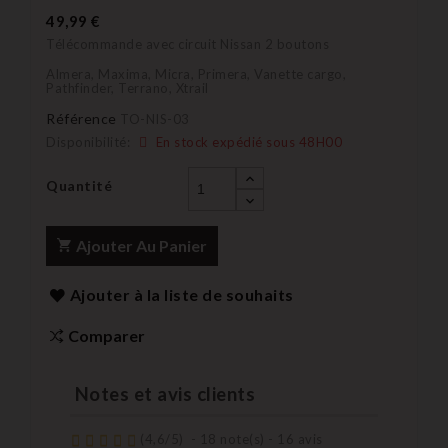
49,99 €
Télécommande avec circuit Nissan 2 boutons
Almera, Maxima, Micra, Primera, Vanette cargo,
Pathfinder, Terrano, Xtrail
Référence
TO-NIS-03
Disponibilité:
En stock expédié sous 48H00
Quantité
Ajouter Au Panier
Ajouter à la liste de souhaits
Comparer
Notes et avis clients
(
4,6
/
5
)
-
18
note(s) -
16
avis