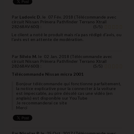
Par
Ludovic D.
le
07 Fév. 2018 (
Télécommande avec
circuit Nissan Primera Pathfinder Terrano Xtrail
28268AV600
) :
(
5
/
5
)
Le client a noté le produit mais n'a pas rédigé d'avis, ou
l'avis est en attente de modération.
Par
Silvio M.
le
02 Jan. 2018 (
Télécommande avec
circuit Nissan Primera Pathfinder Terrano Xtrail
28268AV600
) :
(
5
/
5
)
Télécommande Nissan micra 2001
Bonjour télécommande qui fonctionne parfaitement,
la notice explicative pour la connecter à la voiture
est impeccable, au pire désolé cas une vidéo (en
anglais) est disponible sur YouTube
Je recommanderai ce site
Merci
Par
Nicolas P.
le
25 Oct. 2017 (
Télécommande avec