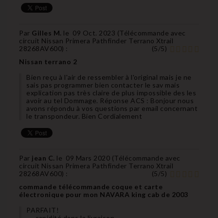
Par
Gilles M.
le
09 Oct. 2023 (
Télécommande avec
circuit Nissan Primera Pathfinder Terrano Xtrail
28268AV600
) :
(
5
/
5
)
Nissan terrano 2
Bien reçu à l'air de ressembler à l'original mais je ne
sais pas programmer bien contacter le sav mais
explication pas très claire de plus impossible des les
avoir au tel Dommage. Réponse ACS : Bonjour nous
avons répondu à vos questions par email concernant
le transpondeur. Bien Cordialement
Par
jean C.
le
09 Mars 2020 (
Télécommande avec
circuit Nissan Primera Pathfinder Terrano Xtrail
28268AV600
) :
(
5
/
5
)
commande télécommande coque et carte
électronique pour mon NAVARA king cab de 2003
PARFAIT!
--- rapidité dans la livraison,