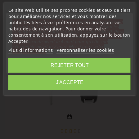
Ce site Web utilise ses propres cookies et ceux de tiers
pour améliorer nos services et vous montrer des
« Attention, notre société sera fermée pour congés du
publicités liées à vos préférences en analysant vos
Les Clients Qui Ont Acheté Ce Produit
10 aout au 1 septembre inclus. Pour cette raison les
habitudes de navigation. Pour donner votre
commandes sont traitées jusqu'au 7 aout
14H00. Pour
Ont Également Acheté :
consentement à son utilisation, appuyez sur le bouton
le service réparation nous devons réceptionner votre
Accepter.
télécommande avant le 6 aout pour qu'elle soit
réexpédiée avant le 7 aout. Merci pour votre
Plus d'informations
Personnaliser les cookies
compréhension»
EN VENTE !
favorite_border
Fermer
REJETER TOUT
Information
J'ACCEPTE